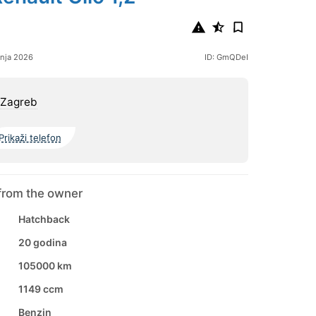
bnja 2026
ID: GmQDeI
 Zagreb
Prikaži telefon
from the owner
Hatchback
20 godina
105000 km
1149 ccm
Benzin