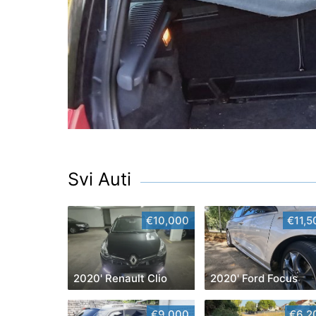
Svi Auti
€10,000
€11,5
2020' Renault Clio
2020' Ford Focus
€9,000
€6,2