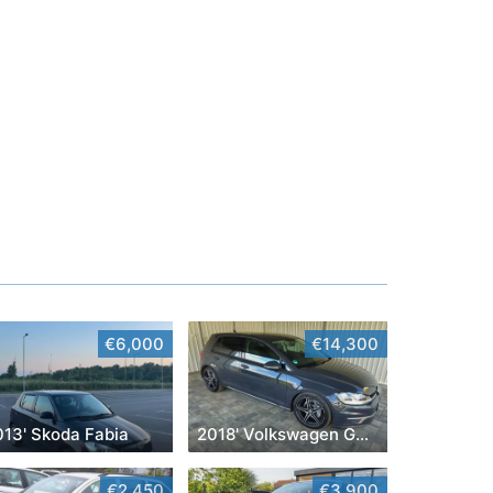
€6,000
€14,300
013' Skoda Fabia
2018' Volkswagen Golf VII
€2,450
€3,900