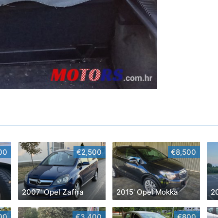
00
€2,500
€8,500
2007' Opel Zafira
2015' Opel Mokka
2
00
€3,400
€800