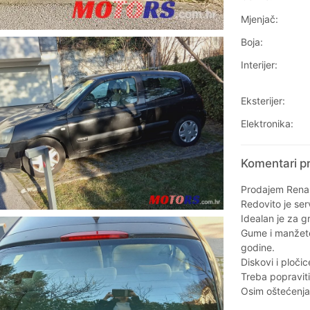
Mjenjač:
Boja:
Interijer:
Eksterijer:
Elektronika:
Komentari pr
Prodajem Renaul
Redovito je serv
Idealan je za g
Gume i manžete
godine.
Diskovi i ploči
Treba popraviti
Osim oštećenja 