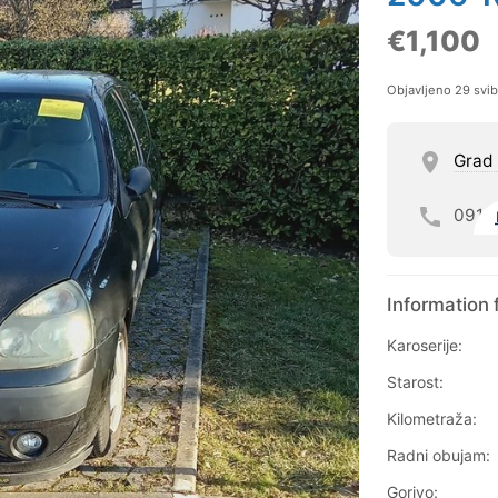
€1,100
Objavljeno 29 svi
Grad
091
Information 
Karoserije:
Starost:
Kilometraža:
Radni obujam:
Gorivo: