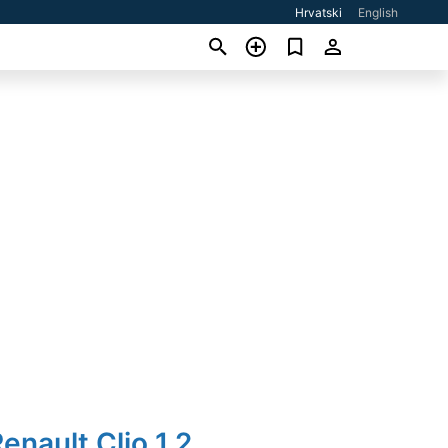
Hrvatski
English
enault Clio 1,2