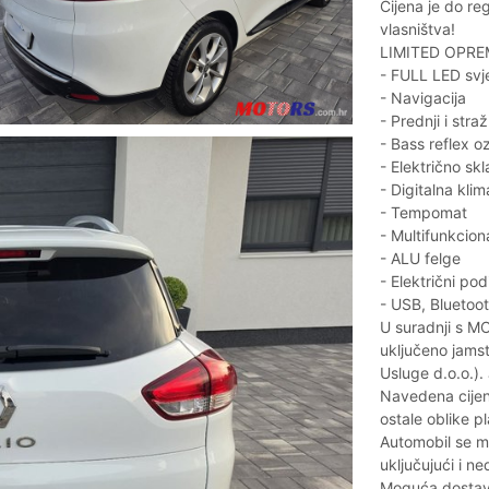
Cijena je do re
vlasništva!
LIMITED OPRE
- FULL LED svje
- Navigacija
- Prednji i str
- Bass reflex o
- Električno sk
- Digitalna klim
- Tempomat
- Multifunkcion
- ALU felge
- Električni pod
- USB, Bluetoot
U suradnji s M
uključeno jams
Usluge d.o.o.)
Navedena cijena
ostale oblike p
Automobil se m
uključujući i n
Moguća dostava