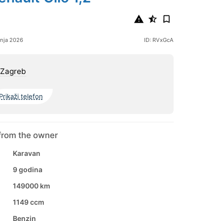
bnja 2026
ID: RVxGcA
 Zagreb
Prikaži telefon
from the owner
Karavan
9 godina
149000 km
1149 ccm
Benzin