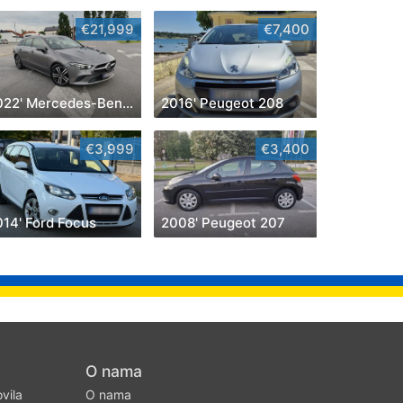
€21,999
€7,400
2022' Mercedes-Benz Cla Klasa Cla 180
2016' Peugeot 208
€3,999
€3,400
014' Ford Focus
2008' Peugeot 207
O nama
ovila
O nama