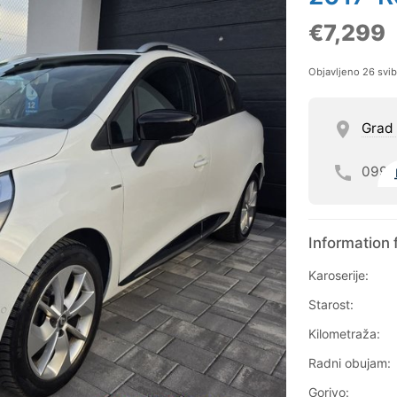
€7,299
Objavljeno 26 svi
Grad
099
Information 
Karoserije:
Starost:
Kilometraža:
Radni obujam:
Gorivo: