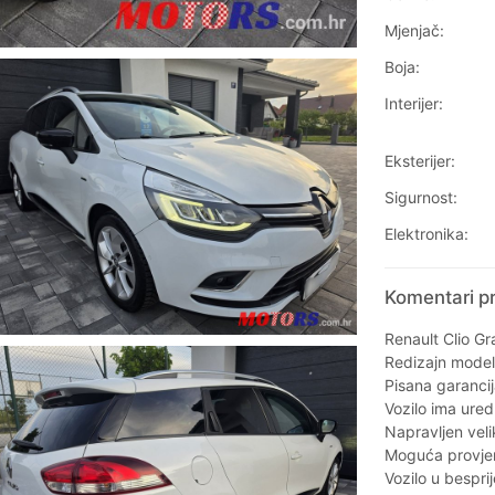
Mjenjač:
Boja:
Interijer:
Eksterijer:
Sigurnost:
Elektronika:
Komentari pr
Renault Clio Gr
Redizajn model
Pisana garancij
Vozilo ima ured
Napravljen velik
Moguća provjera
Vozilo u bespri