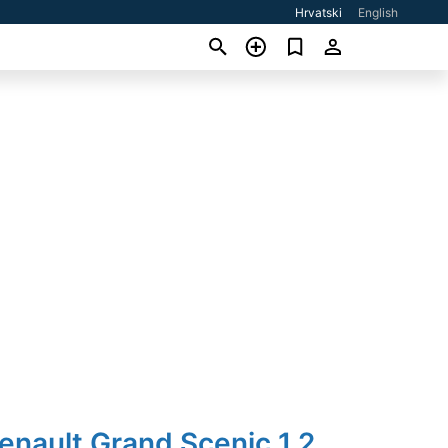
Hrvatski
English
enault Grand Scenic 1,2