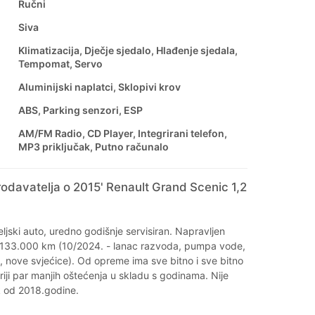
Ručni
Siva
Klimatizacija, Dječje sjedalo, Hlađenje sjedala,
Tempomat, Servo
Aluminijski naplatci, Sklopivi krov
ABS, Parking senzori, ESP
AM/FM Radio, CD Player, Integrirani telefon,
MP3 priključak, Putno računalo
odavatelja o 2015' Renault Grand Scenic 1,2
eljski auto, uredno godišnje servisiran. Napravljen
na 133.000 km (10/2024. - lanac razvoda, pumpa vode,
a, nove svjećice). Od opreme ima sve bitno i sve bitno
riji par manjih oštećenja u skladu s godinama. Nije
k od 2018.godine.