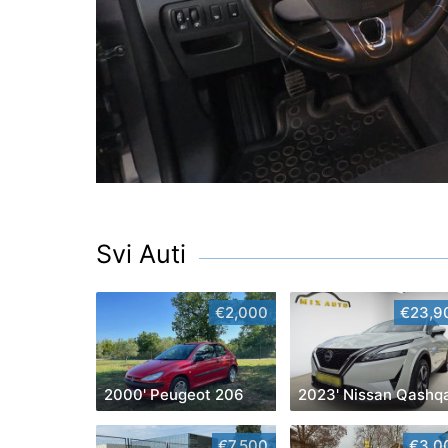
Svi Auti
€2,000
€23,9
2000' Peugeot 206
2023' Nissan Qashq
€7,500
€3,0