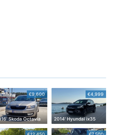
€9,600
€4,999
016' Skoda Octavia
2014' Hyundai ix35
€12,450
€7,500