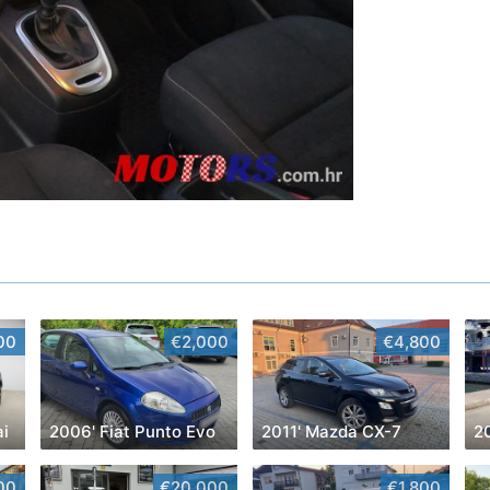
00
€2,000
€4,800
ai
2006' Fiat Punto Evo
2011' Mazda CX-7
2
00
€20,000
€1,800