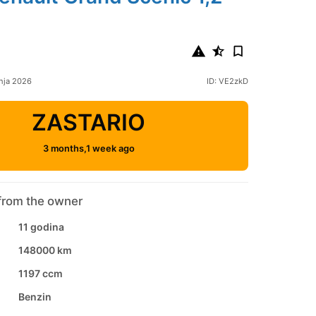
nja 2026
ID: VE2zkD
ZASTARIO
3 months,1 week ago
from the owner
11 godina
148000 km
1197 ccm
Benzin