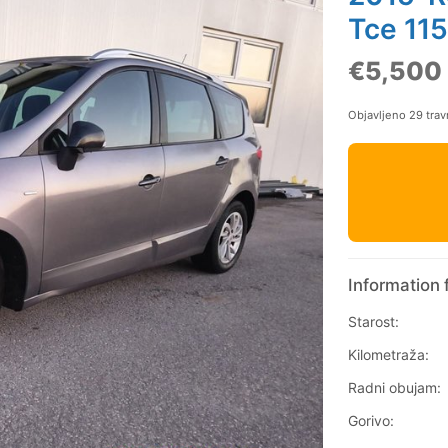
Tce 115
€5,500
Objavljeno 29 trav
Information 
Starost:
Kilometraža:
Radni obujam:
Gorivo: