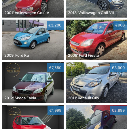
2001' Volkswagen Golf IV
2018' Volkswagen Golf VII
€3,200
€900
2009' Ford Ka
2008' Ford Fiesta
€7,550
€3,900
2012' Skoda Fabia
2011' Renault Clio
€1,999
€2,899