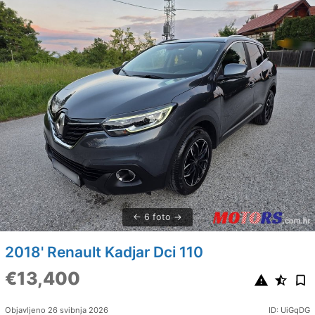
6 foto
2018' Renault Kadjar Dci 110
€13,400
Objavljeno 26 svibnja 2026
ID: UiGqDG