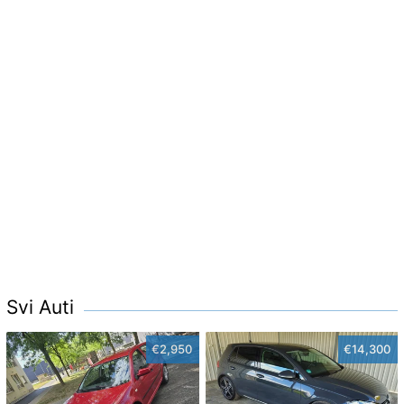
Svi Auti
€2,950
€14,300