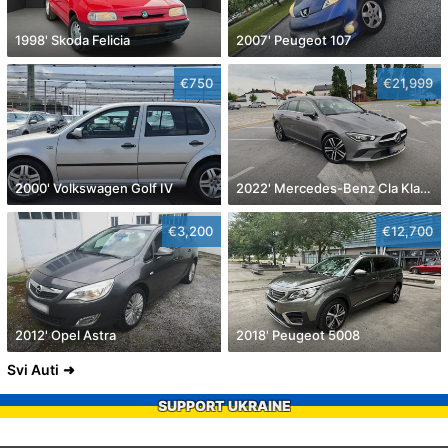
1998' Skoda Felicia
2007' Peugeot 107
€750
€21,999
2000' Volkswagen Golf IV
2022' Mercedes-Benz Cla Klasa Cla 180
€3,200
€12,700
2012' Opel Astra
2018' Peugeot 5008
Svi Auti
SUPPORT UKRAINE