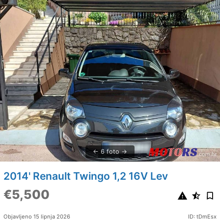
6 foto
2014' Renault Twingo 1,2 16V Lev
€5,500
Objavljeno 15 lipnja 2026
ID: tDmEsx