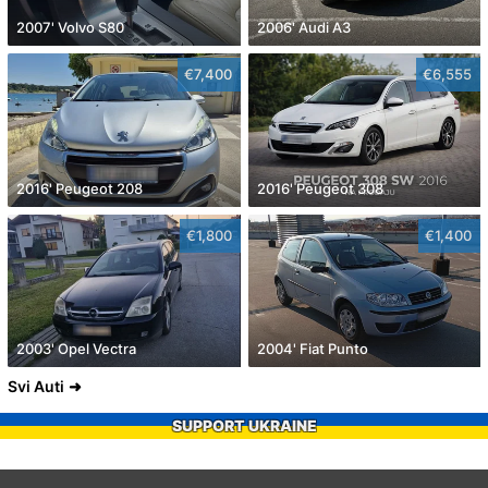
2007' Volvo S80
2006' Audi A3
€7,400
€6,555
2016' Peugeot 208
2016' Peugeot 308
€1,800
€1,400
2003' Opel Vectra
2004' Fiat Punto
Svi Auti
SUPPORT UKRAINE