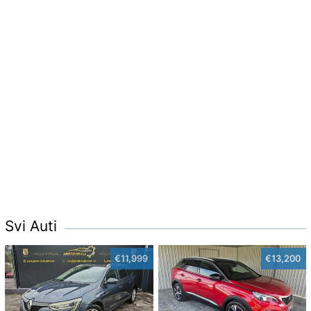
Svi Auti
€11,999
€13,200