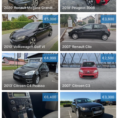
2020' Renault Megane Grandtour Dci 115
2018' Peugeot 3008
€5,000
€3,600
2010' Volkswagen Golf VI
2007' Renault Clio
€4,999
€2,500
2013' Citroen C4 Picasso
2007' Citroen C3
€6,400
€3,300