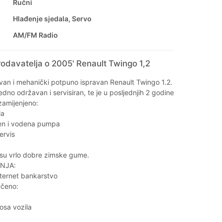
Ručni
Hlađenje sjedala, Servo
AM/FM Radio
odavatelja o 2005' Renault Twingo 1,2
an i mehanički potpuno ispravan Renault Twingo 1.2.
edno održavan i servisiran, te je u posljednjih 2 godine
zamijenjeno:
la
en i vodena pumpa
servis
su vrlo dobre zimske gume.
NJA:
nternet bankarstvo
učeno:
nosa vozila