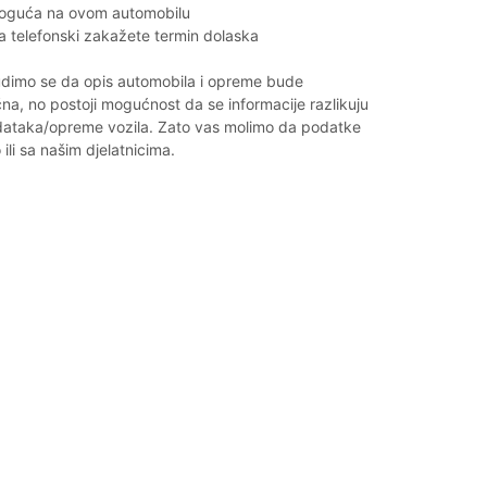
moguća na ovom automobilu
a telefonski zakažete termin dolaska
imo se da opis automobila i opreme bude
a, no postoji mogućnost da se informacije razlikuju
dataka/opreme vozila. Zato vas molimo da podatke
 ili sa našim djelatnicima.