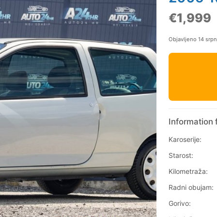
€1,999
Objavljeno 14 srp
Information 
Karoserije:
Starost:
Kilometraža:
Radni obujam:
Gorivo: