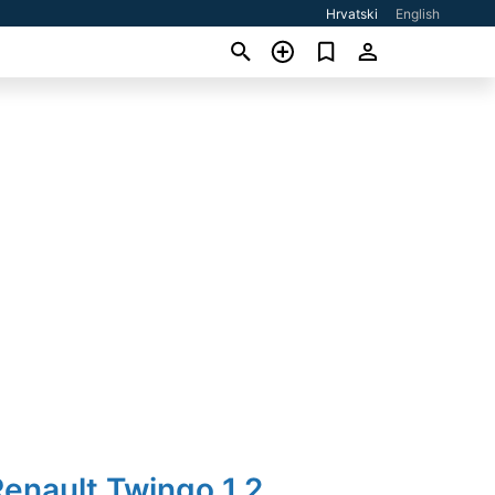
Hrvatski
English
enault Twingo 1,2