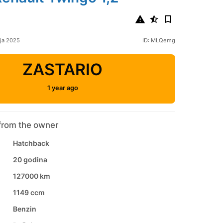
nja 2025
ID: MLQemg
ZASTARIO
1 year ago
from the owner
Hatchback
20 godina
127000 km
1149 ccm
Benzin