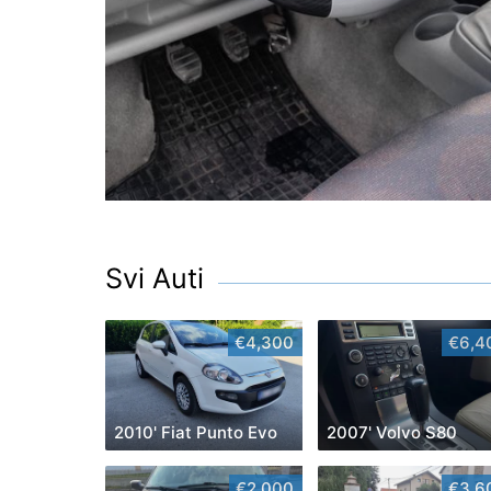
Svi Auti
€4,300
€6,4
2010' Fiat Punto Evo
2007' Volvo S80
€2,000
€3,6