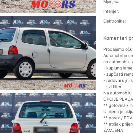
Mjenjač:
Interijer:
Elektronika:
Komentari pr
Prodajemo očuv
Automobil je ur
na automobilu 
- kuplung lame
- zupčasti rem
- redovni uljni 
- svi filteri
Na automobilu 
OPCIJE PLAĆA
** gotovina / i
U cijenu je uklj
** porez / PDV
** trošak prije
ZAMJENA