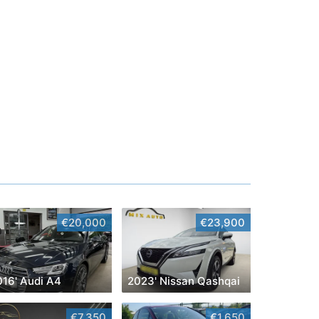
€20,000
€23,900
016' Audi A4
2023' Nissan Qashqai
€7,350
€1,650