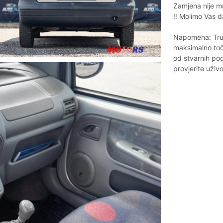
Zamjena nije 
‼ Molimo Vas d
Napomena: Trud
maksimalno točn
od stvarnih po
provjerite uživo