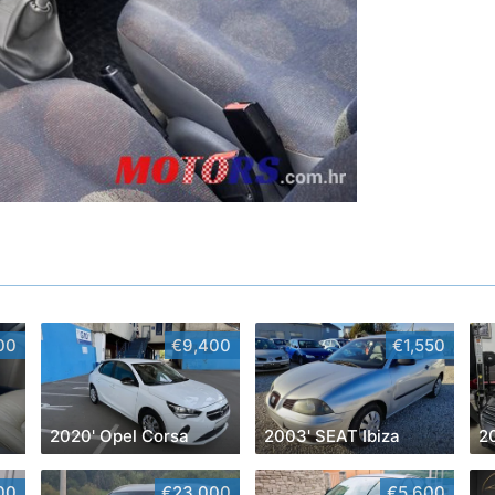
00
€9,400
€1,550
2020' Opel Corsa
2003' SEAT Ibiza
2
00
€23,000
€5,600