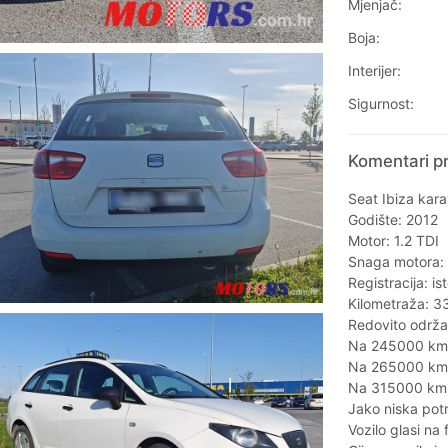
Mjenjač:
Boja:
Interijer:
Sigurnost:
Komentari pr
Seat Ibiza kar
Godište: 2012
Motor: 1.2 TDI
Snaga motora:
Registracija: is
Kilometraža: 
Redovito održa
Na 245000 km no
Na 265000 km n
Na 315000 km v
Jako niska pot
Vozilo glasi na 