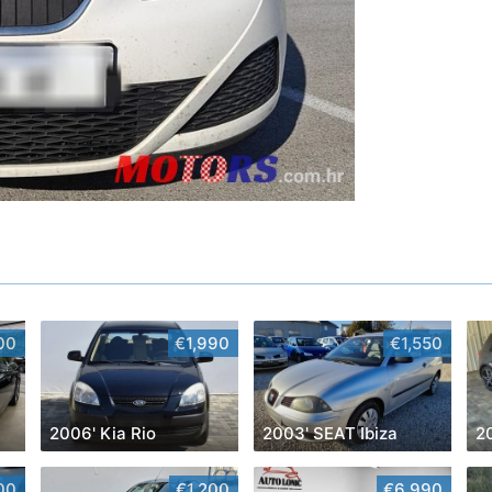
00
€1,990
€1,550
2006' Kia Rio
2003' SEAT Ibiza
00
€1,200
€6,990