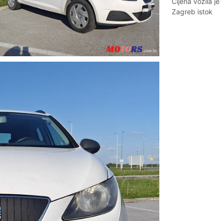
Cijena vozila j
Zagreb istok