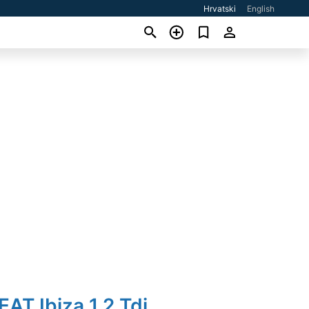
Hrvatski
English
EAT Ibiza 1,2 Tdi