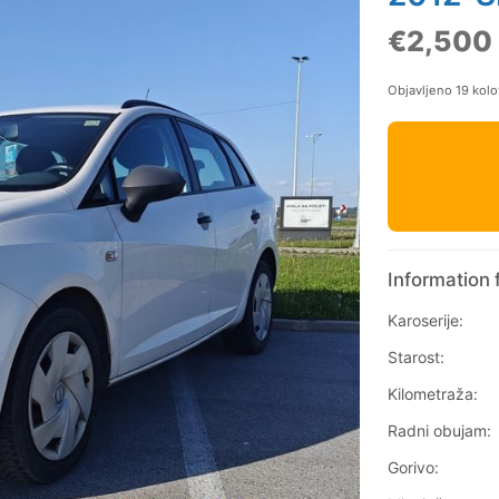
€2,500
Objavljeno 19 kol
Information 
Karoserije:
Starost:
Kilometraža:
Radni obujam:
Gorivo: