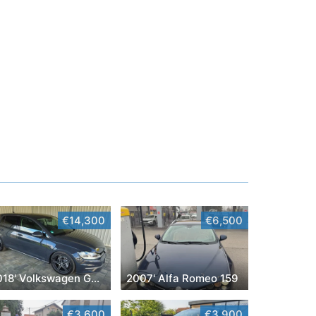
€14,300
€6,500
2018' Volkswagen Golf VII
2007' Alfa Romeo 159
€3,600
€3,900