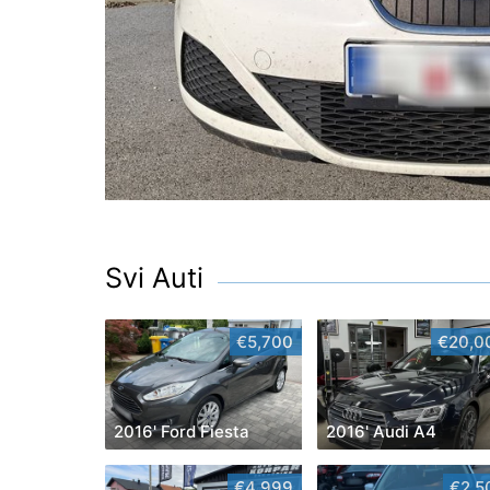
Svi Auti
€5,700
€20,0
2016' Ford Fiesta
2016' Audi A4
€4,999
€2,5