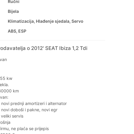
Ručni
Bijela
Klimatizacija, Hlađenje sjedala, Servo
ABS, ESP
odavatelja o 2012' SEAT Ibiza 1,2 Tdi
avan
 55 kw
tekla.
330000 km
van:
vi prednji amortizeri i alternator
ovi doboši i pakne, novi egr
eliki servis
rošnja
firmu, ne plaća se prijepis