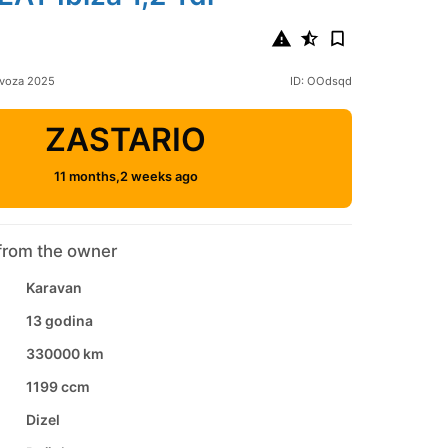
ovoza 2025
ID: OOdsqd
ZASTARIO
11 months,2 weeks ago
from the owner
Karavan
13 godina
330000 km
1199 ccm
Dizel