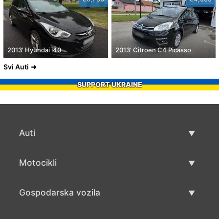
2013' Hyundai i40
2013' Citroen C4 Picasso
Svi Auti
SUPPORT UKRAINE
Auti
Rabljeni automobili
Motocikli
Auto prodaja
Rabljeni motocikli
Gospodarska vozila
Prodaja motocikala
Rabljena gospodarska vozila