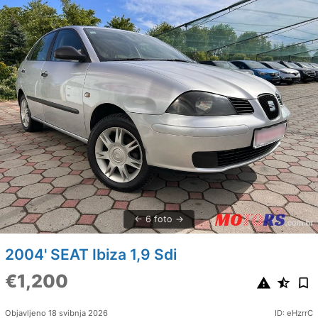
6 foto
2004' SEAT Ibiza 1,9 Sdi
€1,200
Objavljeno 18 svibnja 2026
ID: eHzrrC