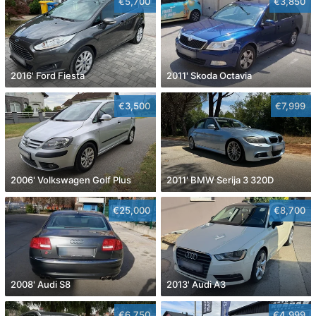
€5,700
€3,850
2016' Ford Fiesta
2011' Skoda Octavia
€3,500
€7,999
2006' Volkswagen Golf Plus
2011' BMW Serija 3 320D
€25,000
€8,700
2008' Audi S8
2013' Audi A3
€6,750
€4,999