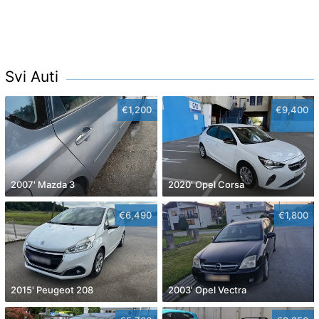
Svi Auti
€1,200
€9,400
2007' Mazda 3
2020' Opel Corsa
€6,490
€1,800
2015' Peugeot 208
2003' Opel Vectra