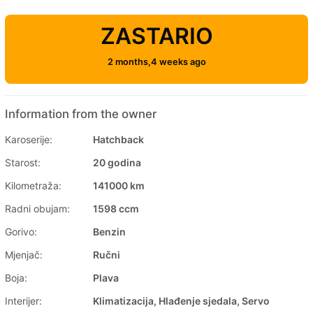
ZASTARIO
2 months,4 weeks ago
Information from the owner
Karoserije:
Hatchback
Starost:
20 godina
Kilometraža:
141000 km
Radni obujam:
1598 ccm
Gorivo:
Benzin
Mjenjač:
Ručni
Boja:
Plava
Interijer:
Klimatizacija, Hlađenje sjedala, Servo