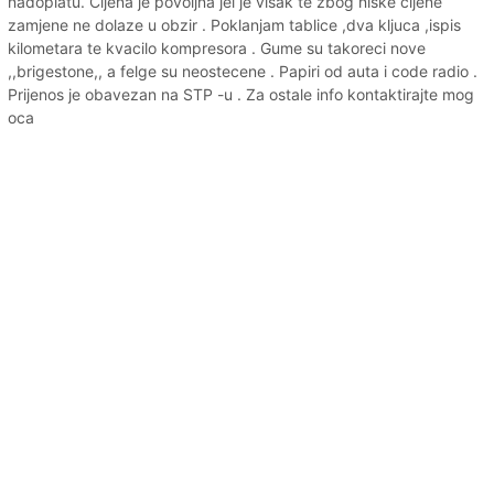
nadoplatu. Cijena je povoljna jel je visak te zbog niske cijene
zamjene ne dolaze u obzir . Poklanjam tablice ,dva kljuca ,ispis
kilometara te kvacilo kompresora . Gume su takoreci nove
,,brigestone,, a felge su neostecene . Papiri od auta i code radio .
Prijenos je obavezan na STP -u . Za ostale info kontaktirajte mog
oca