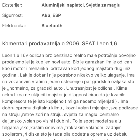
Eksterijer:
Aluminijski naplatci, Svjetla za maglu
Sigurnost:
ABS, ESP
Elektronika:
Bluetooth
Komentari prodavatelja o 2006' SEAT Leon 1,6
Leon 1.6 16v odlican brz benzinac realno male potrošnje povoljno
prodajemo jel je kupljen novi auto. Bio je garaziran lim je odlican
kao i motor i mehanika ,odrzavan kod jednog majstora dugi niz
godina . Lak je dobar i nije potrebno nikakvo veliko ulaganje. Ima
na vozacevim vratima jedno ostecenje i par gradskih oziljaka sto
je ,,normalno,,za gradski auto . Unutrasnjost je odlicna . Klima
nekad zna ne ukljuciti majstor je dijagnosticirao da je kvacilo
kompresora te je isto kupljeno ( mi ga necemo mijenjati ) . Ima
dobru opremu digitalnu klimu , kozni volan i mjenjac ,sve podizace
na struju ,retrovizori na struju, svjetla za maglu ,centralno
daljunsko ,volan po visini i dubini . To je sport model sa alu
felgama ,skoljkastim sicevima ,trokrakim volanom ,zadnjim
spojlerom ,4 diska sto je tada bila dodatna oprema uz debelu