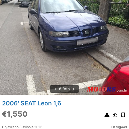
6 foto
2006' SEAT Leon 1,6
€1,550
Objavljeno 8 svibnja 2026
ID: tug449