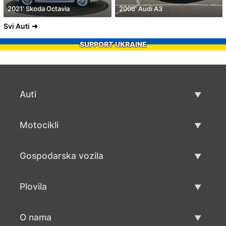
2021' Skoda Octavia
2006' Audi A3
Svi Auti
SUPPORT UKRAINE
Auti
Rabljeni automobili
Motocikli
Auto prodaja
Rabljeni motocikli
Gospodarska vozila
Prodaja motocikala
Rabljena gospodarska vozila
Plovila
Prodaja gospodarskih vozila
Rabljeni plovila
O nama