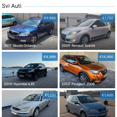
Svi Auti
€3,850
€1,750
2011' Skoda Octavia
2009' Renault Scenic
€4,999
€14,990
2014' Hyundai ix35
2022' Peugeot 2008
€1,200
€1,400