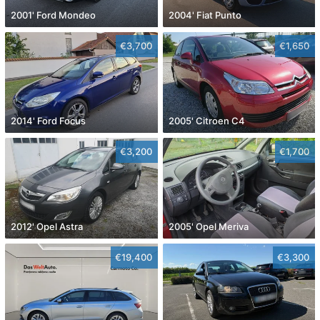
2001' Ford Mondeo
2004' Fiat Punto
€3,700
€1,650
2014' Ford Focus
2005' Citroen C4
€3,200
€1,700
2012' Opel Astra
2005' Opel Meriva
€19,400
€3,300