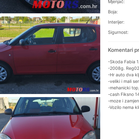
Mjenjač:
Boja:
Interijer:
Sigurnost:
Komentari pr
-Skoda Fabia 1.
-2008g. Reg02
-Hr auto dva kl
-veliki i mali s
-mehanicki top, 
-cash Fiksno 1
-moze i zamjena
-Vozilo nema kl