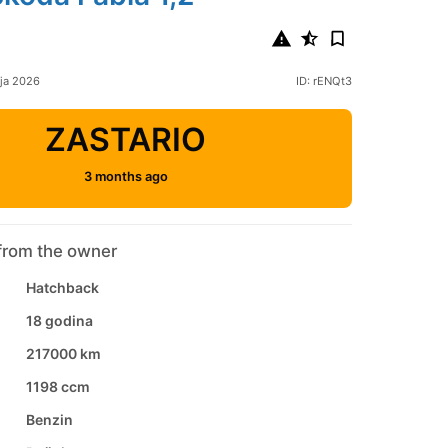
nja 2026
ID: rENQt3
ZASTARIO
3 months ago
from the owner
Hatchback
18 godina
217000 km
1198 ccm
Benzin