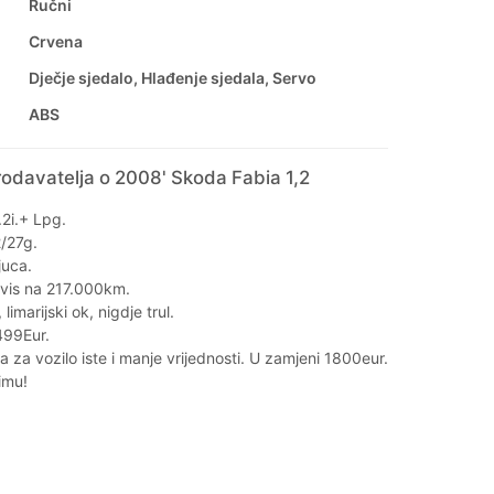
Ručni
Crvena
Dječje sjedalo, Hlađenje sjedala, Servo
ABS
odavatelja o 2008' Skoda Fabia 1,2
2i.+ Lpg.
/27g.
juca.
ervis na 217.000km.
limarijski ok, nigdje trul.
499Eur.
 za vozilo iste i manje vrijednosti. U zamjeni 1800eur.
imu!