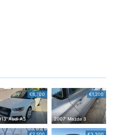
€8,700
€1,200
013' Audi A3
2007' Mazda 3
€2,500
€3,300