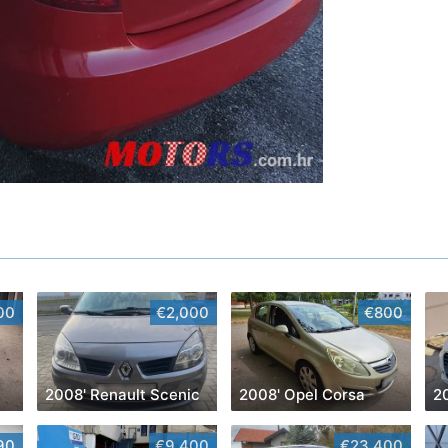
00
€2,000
€800
2008' Renault Scenic
2008' Opel Corsa
2
90
€9,400
€23,400