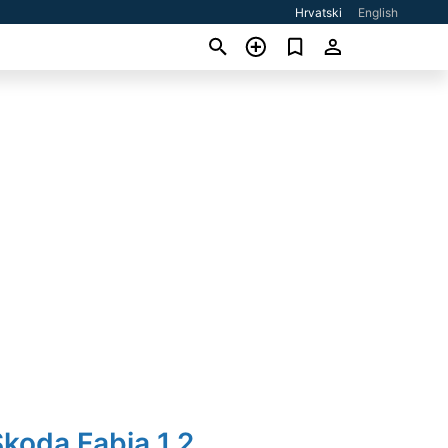
Hrvatski
English
koda Fabia 1,2