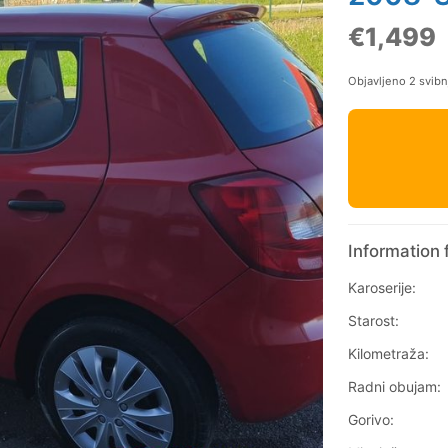
€1,499
Objavljeno 2 svib
Information 
Karoserije:
Starost:
Kilometraža:
Radni obujam:
Gorivo: