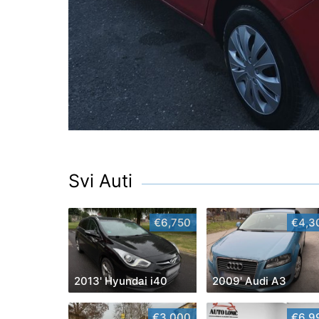
Svi Auti
€6,750
€4,3
2013' Hyundai i40
2009' Audi A3
€3,000
€6,9