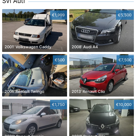
Svi Auti
€1,999
€5,500
2001' Volkswagen Caddy
2008' Audi A4
€500
€7,500
2001' Renault Twingo
2013' Renault Clio
€1,750
€10,000