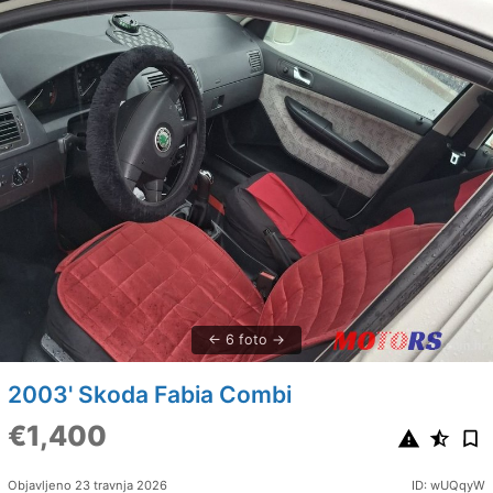
6 foto
2003' Skoda Fabia Combi
€1,400
Objavljeno 23 travnja 2026
ID: wUQqyW