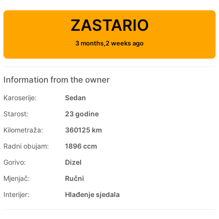
ZASTARIO
3 months,2 weeks ago
Information from the owner
Karoserije:
Sedan
Starost:
23 godine
Kilometraža:
360125 km
Radni obujam:
1896 ccm
Gorivo:
Dizel
Mjenjač:
Ručni
Interijer:
Hlađenje sjedala