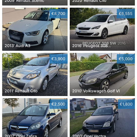
2009' Renault Scenic
2020' Renault Clio
€8,700
€6,555
2013' Audi A3
2016' Peugeot 308
€3,900
€5,000
2011' Renault Clio
2010' Volkswagen Golf VI
€2,500
€1,800
2007' Opel Zafira
2003' Opel Vectra