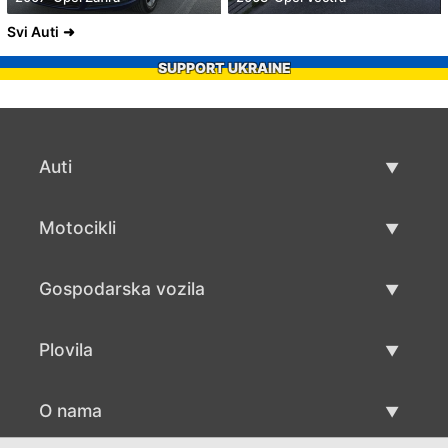
Svi Auti
SUPPORT UKRAINE
Auti
Rabljeni automobili
Motocikli
Auto prodaja
Rabljeni motocikli
Gospodarska vozila
Prodaja motocikala
Rabljena gospodarska vozila
Plovila
Prodaja gospodarskih vozila
Rabljeni plovila
O nama
Prodaja plovila