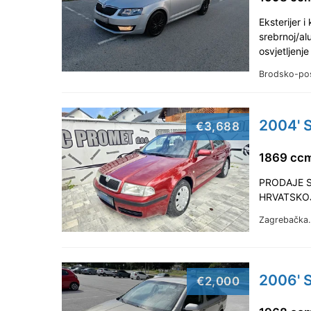
Eksterijer 
srebrnoj/al
osvjetljenj
Brodsko-po
2004' S
€3,688
1869 ccm
PRODAJE S
HRVATSKOJ
Zagrebačka
2006' S
€2,000