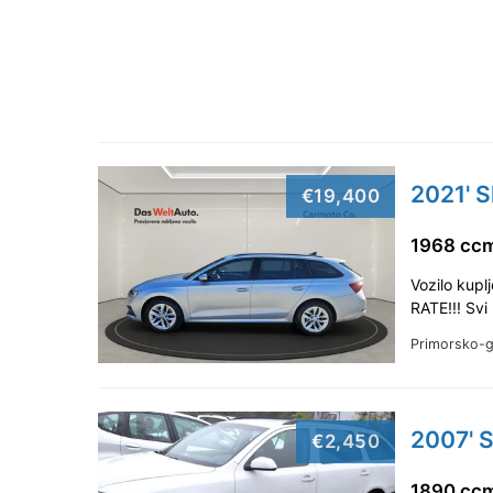
2021' 
€19,400
1968 ccm
Vozilo kupl
RATE!!! Svi
Primorsko-
2007' S
€2,450
1890 ccm