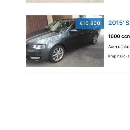
2015' S
€10,800
1600 ccm
Auto u jako
Krapinsko-z