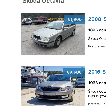
Skoda Octavia
2008' 
€1,900
1896 ccm
Škoda Octa
Primorsko-
2016' 
€9,600
1968 ccm
Škoda Octav
DSG DQ250 
Istarska.
Obj