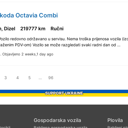
Skoda Octavia Combi
, Dizel
219777 km
Ručni
Vozilo redovno održavano u servisu. Nema troška prijenosa vozila (iz
zraženim PDV-om) Vozilo se može razgledati svaki radni dan od …
b.
Objavljeno 2 weeks,1 day ago
3
4
5
…
96
SUPPORT UKRAINE
Gospodarska vozila
Plovila
ocikli
Rabljena gospodarska vozila
Rabljeni pl