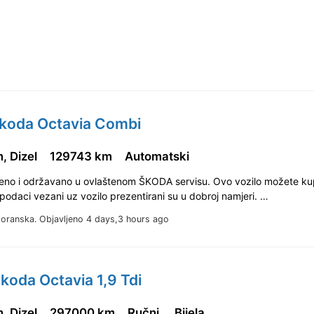
Skoda Octavia Combi
, Dizel
129743 km
Automatski
jeno i održavano u ovlaštenom ŠKODA servisu. Ovo vozilo možete kup
 podaci vezani uz vozilo prezentirani su u dobroj namjeri. …
goranska.
Objavljeno 4 days,3 hours ago
koda Octavia 1,9 Tdi
, Dizel
297000 km
Ručni
Bijela