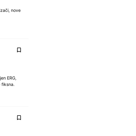
izači, nove
njen ERG,
e fiksna.