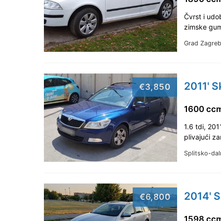
Čvrst i udo
zimske gum
Grad Zagre
2011' S
€3,850
1600 ccm
1.6 tdi, 20
plivajući z
Splitsko-da
2014' 
€6,800
1598 ccm