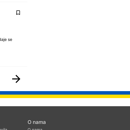
daje se
O nama
ovila
O nama