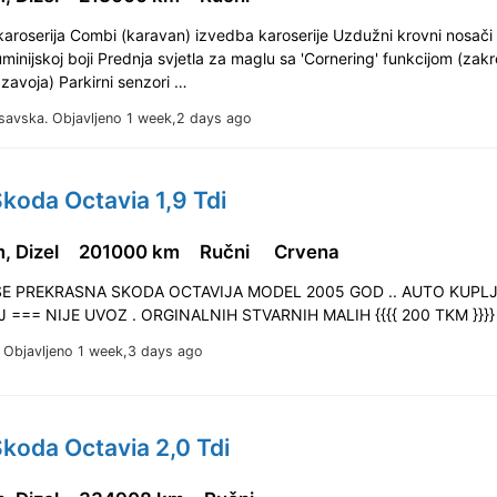
i karoserija Combi (karavan) izvedba karoserije Uzdužni krovni nosači
uminijskoj boji Prednja svjetla za maglu sa 'Cornering' funkcijom (zak
e zavoja) Parkirni senzori …
savska.
Objavljeno 1 week,2 days ago
koda Octavia 1,9 Tdi
, Dizel
201000 km
Ručni
Crvena
E PREKRASNA SKODA OCTAVIJA MODEL 2005 GOD .. AUTO KUPLJ
 === NIJE UVOZ . ORGINALNIH STVARNIH MALIH {{{{ 200 TKM }}}
.
Objavljeno 1 week,3 days ago
koda Octavia 2,0 Tdi