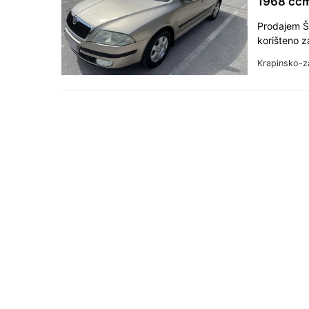
1968 ccm
Prodajem Šk
korišteno z
Krapinsko-z