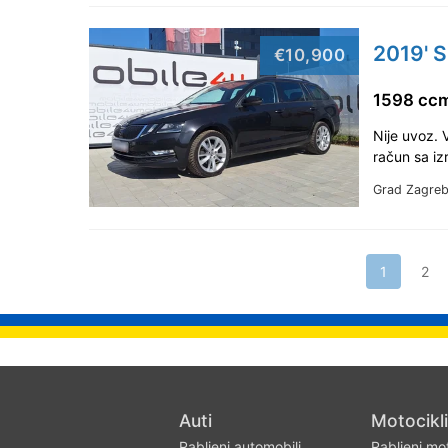
2019' 
€10,900
1598 ccm
Nije uvoz. 
račun sa i
Grad Zagre
1
2
Auti
Motocikli
Rabljeni automobili
Rabljeni mot