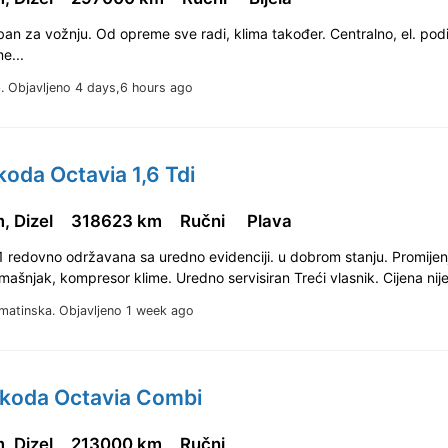
ban za vožnju. Od opreme sve radi, klima također. Centralno, el. pod
e...
b.
Objavljeno 4 days,6 hours ago
koda Octavia 1,6 Tdi
, Dizel
318623 km
Ručni
Plava
11 redovno održavana sa uredno evidenciji. u dobrom stanju. Promije
amašnjak, kompresor klime. Uredno servisiran Treći vlasnik. Cijena nij
lmatinska.
Objavljeno 1 week ago
Skoda Octavia Combi
, Dizel
213000 km
Ručni