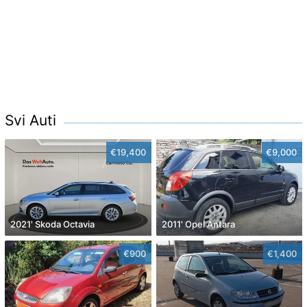
Svi Auti
€19,400
€9,000
2021' Skoda Octavia
2011' Opel Antara
€900
€1,400