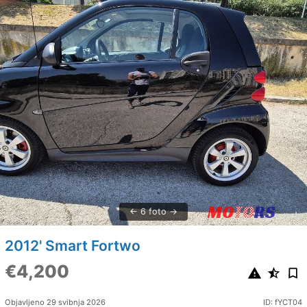
6 foto
2012' Smart Fortwo
€4,200
Objavljeno 29 svibnja 2026
ID: fYCT04