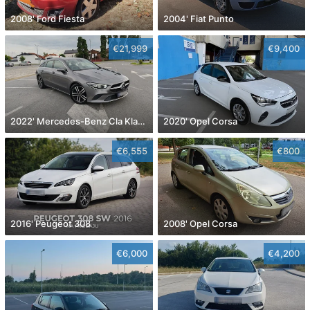
2008' Ford Fiesta
2004' Fiat Punto
€21,999
€9,400
2022' Mercedes-Benz Cla Klasa Cla 180
2020' Opel Corsa
€6,555
€800
2016' Peugeot 308
2008' Opel Corsa
€6,000
€4,200