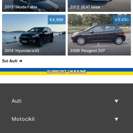
2013' Skoda Fabia
2013' SEAT Ibiza
€4,999
€3,400
2014' Hyundai ix35
2008' Peugeot 207
Svi Auti
SUPPORT UKRAINE
Auti
Rabljeni automobili
Motocikli
Auto prodaja
Rabljeni motocikli