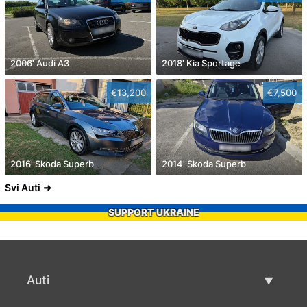
2006' Audi A3
2018' Kia Sportage
€13,200
€7,500
2016' Skoda Superb
2014' Skoda Superb
Svi Auti
SUPPORT UKRAINE
Auti