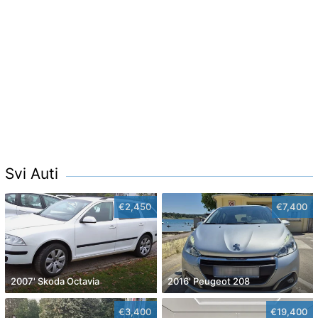
Svi Auti
€2,450
€7,400
2007' Skoda Octavia
2016' Peugeot 208
€3,400
€19,400