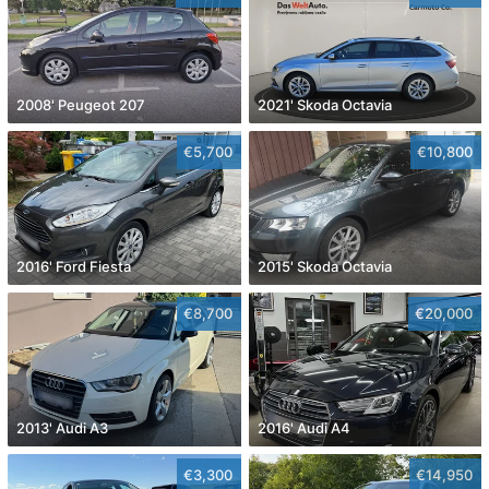
2008' Peugeot 207
2021' Skoda Octavia
€5,700
€10,800
2016' Ford Fiesta
2015' Skoda Octavia
€8,700
€20,000
2013' Audi A3
2016' Audi A4
€3,300
€14,950