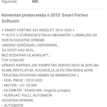
Sigurnost:
ABS
Komentari prodavatelja o 2013' Smart Fortwo
Softouch
• SMART FORTWO 451 FACELIFT 2013 GOD •
** AUTO U IZVRSNOM STANJU MEHANIČKI I LIMARIJSKI SA
DOSTA DODATNE OPREME
UREDNO ODRŽAVAN I SERVISIRAN...
ZA VOZIT KAO NOV...
BEZ DODATNIH ULAGANJA**...
TOP STANJE‼️
UPRAVO NAPRAVLJEN KOMPETAN SERVIS( NOVI HLADNJAK
KLIME,VENTILATOR, KOCNICE,ULJE,FILTERI,RASHLADNE
TEKUCINE,POGONSKI REMEN SA REMENICOM..)
- GOD. PROIZ : 2013 GOD
- MOTOR : 1.0- 52 KW
- KILOMETRI : 93400 KM- moguća provjera
- MJENJAČ: FULLL AUTOMATIK
DODATNA OPREMA:
- AUTOMATIK