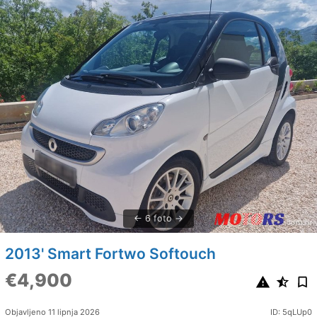
6 foto
2013' Smart Fortwo Softouch
€4,900
Objavljeno 11 lipnja 2026
ID: 5qLUp0