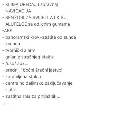
- KLIMA UREDAJ (ispravna)
- NAVIGACIJA
- SENZORI ZA SVIJETLA I KIŠU
- ALUFELGE sa odlicnim gumama
-ABS
- panoramski krov+zaštita od sunca
- ksenon
- tvornički alarm
- grijanje stražnjeg stakla
- /usb/ aux...
- prednji i bočni žračni jastuci
- zatamljena stakla
- centralno daljinsko zaključavanje
- isofix
- zaštitna rola za prtljažnik...
-....