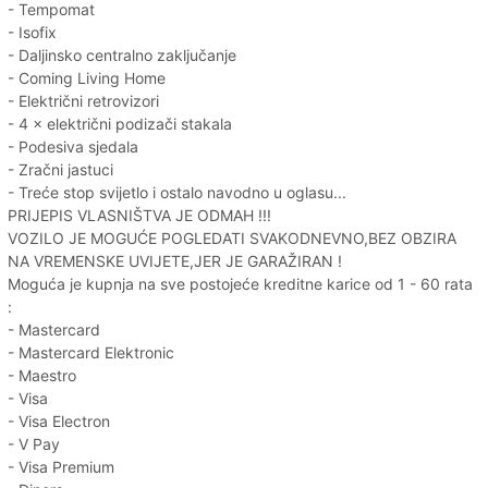
- Tempomat
- Isofix
- Daljinsko centralno zaključanje
- Coming Living Home
- Električni retrovizori
- 4 × električni podizači stakala
- Podesiva sjedala
- Zračni jastuci
- Treće stop svijetlo i ostalo navodno u oglasu...
PRIJEPIS VLASNIŠTVA JE ODMAH !!!
VOZILO JE MOGUĆE POGLEDATI SVAKODNEVNO,BEZ OBZIRA
NA VREMENSKE UVIJETE,JER JE GARAŽIRAN !
Moguća je kupnja na sve postojeće kreditne karice od 1 - 60 rata
:
- Mastercard
- Mastercard Elektronic
- Maestro
- Visa
- Visa Electron
- V Pay
- Visa Premium