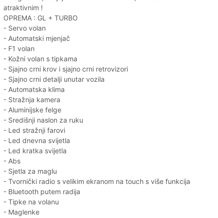
atraktivnim !
OPREMA : GL + TURBO
- Servo volan
- Automatski mjenjač
- F1 volan
- Kožni volan s tipkama
- Sjajno crni krov i sjajno crni retrovizori
- Sjajno crni detalji unutar vozila
- Automatska klima
- Stražnja kamera
- Aluminijske felge
- Središnji naslon za ruku
- Led stražnji farovi
- Led dnevna svijetla
- Led kratka svijetla
- Abs
- Sjetla za maglu
- Tvornički radio s velikim ekranom na touch s više funkcija
- Bluetooth putem radija
- Tipke na volanu
- Maglenke