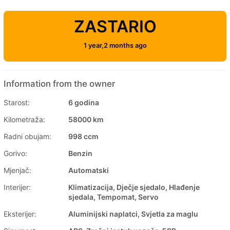
ZASTARIO
1 year,2 months ago
Information from the owner
Starost:
6 godina
Kilometraža:
58000 km
Radni obujam:
998 ccm
Gorivo:
Benzin
Mjenjač:
Automatski
Interijer:
Klimatizacija, Dječje sjedalo, Hlađenje
sjedala, Tempomat, Servo
Eksterijer:
Aluminijski naplatci, Svjetla za maglu