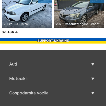
2008' SEAT Ibiza
2020' Renault Megane Grandtour Dci 115
Svi Auti
SUPPORT UKRAINE
Auti
Rabljeni automobili
Motocikli
Auto prodaja
Rabljeni motocikli
Gospodarska vozila
Prodaja motocikala
Rabljena gospodarska vozila