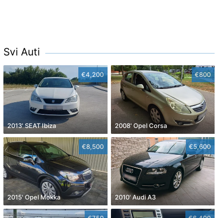
Svi Auti
€4,200
€800
2013' SEAT Ibiza
2008' Opel Corsa
€8,500
€5,600
2015' Opel Mokka
2010' Audi A3