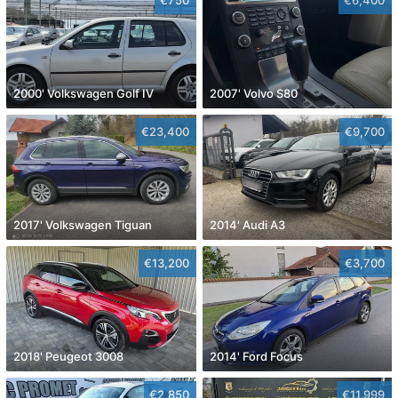
€750
€6,400
2000' Volkswagen Golf IV
2007' Volvo S80
€23,400
€9,700
2017' Volkswagen Tiguan
2014' Audi A3
€13,200
€3,700
2018' Peugeot 3008
2014' Ford Focus
€2,850
€11,999