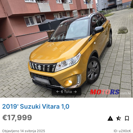
6 foto
2019' Suzuki Vitara 1,0
€17,999
Objavljeno 14 svibnja 2025
ID: u2X0cK