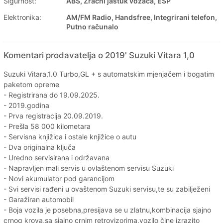
Sigurnost:
ABS, Zračni jastuk vozača, ESP
Elektronika:
AM/FM Radio, Handsfree, Integrirani telefon,
Putno računalo
Komentari prodavatelja o 2019' Suzuki Vitara 1,0
Suzuki Vitara,1.0 Turbo,GL + s automatskim mjenjačem i bogatim
paketom opreme
- Registrirana do 19.09.2025.
- 2019.godina
- Prva registracija 20.09.2019.
- Prešla 58 000 kilometara
- Servisna knjižica i ostale knjižice o autu
- Dva originalna ključa
- Uredno servisirana i održavana
- Napravljen mali servis u ovlaštenom servisu Suzuki
- Novi akumulator pod garancijom
- Svi servisi rađeni u ovaštenom Suzuki servisu,te su zabilježeni
- Garažiran automobil
- Boja vozila je posebna,presijava se u zlatnu,kombinacija sjajno
crnog krova,sa sjajno crnim retrovizorima,vozilo čine izrazito