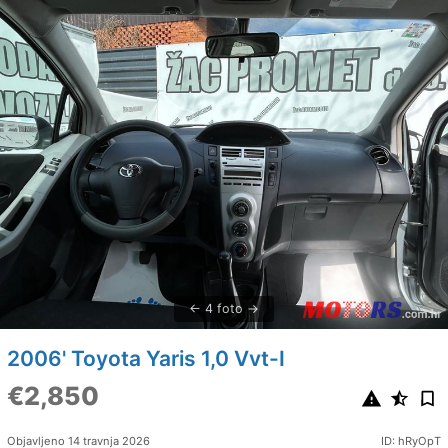
4 foto
2006' Toyota Yaris 1,0 Vvt-I
€2,850
Objavljeno 14 travnja 2026
ID: hRyOpT