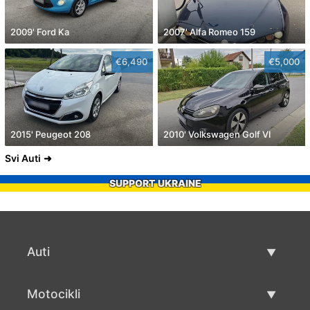
2009' Ford Ka
2007' Alfa Romeo 159
€6,490
€5,000
2015' Peugeot 208
2010' Volkswagen Golf VI
Svi Auti
SUPPORT UKRAINE
Auti
Rabljeni automobili
Motocikli