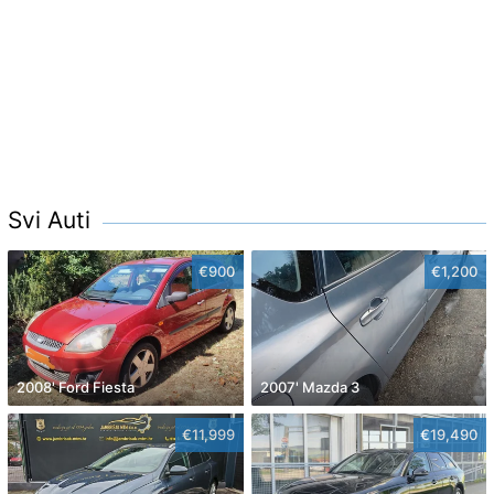
Svi Auti
€900
€1,200
2008' Ford Fiesta
2007' Mazda 3
€11,999
€19,490