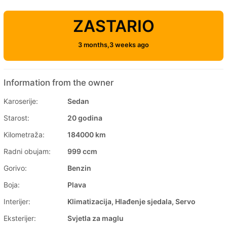
ZASTARIO
3 months,3 weeks ago
Information from the owner
Karoserije:
Sedan
Starost:
20 godina
Kilometraža:
184000 km
Radni obujam:
999 ccm
Gorivo:
Benzin
Boja:
Plava
Interijer:
Klimatizacija, Hlađenje sjedala, Servo
Eksterijer:
Svjetla za maglu