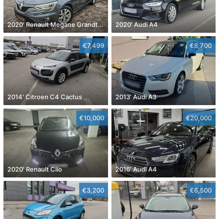
2020' Renault Megane Grandtour Dci 115
2020' Audi A4
€7,499
€8,700
2014' Citroen C4 Cactus
2013' Audi A3
€10,000
€20,000
2020' Renault Clio
2016' Audi A4
€3,200
€6,500