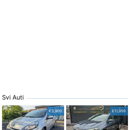
Svi Auti
€3,900
€11,999