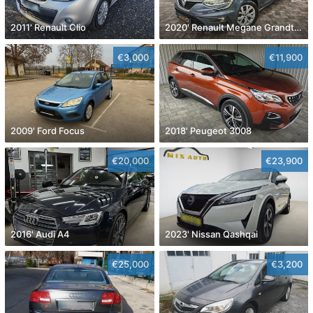
2011' Renault Clio
2020' Renault Megane Grandtour Dci 115
€3,000
€11,900
2009' Ford Focus
2018' Peugeot 3008
€20,000
€23,900
2016' Audi A4
2023' Nissan Qashqai
€25,000
€3,200