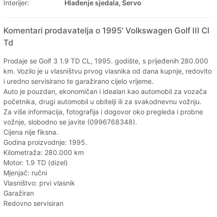
Interijer:
Hlađenje sjedala, Servo
Komentari prodavatelja o 1995' Volkswagen Golf III Cl
Td
Prodaje se Golf 3 1.9 TD CL, 1995. godište, s prijeđenih 280.000
km. Vozilo je u vlasništvu prvog vlasnika od dana kupnje, redovito
i uredno servisirano te garažirano cijelo vrijeme.
Auto je pouzdan, ekonomičan i idealan kao automobil za vozača
početnika, drugi automobil u obitelji ili za svakodnevnu vožnju.
Za više informacija, fotografija i dogovor oko pregleda i probne
vožnje, slobodno se javite (0996768348).
Cijena nije fiksna.
Godina proizvodnje: 1995.
Kilometraža: 280.000 km
Motor: 1.9 TD (dizel)
Mjenjač: ručni
Vlasništvo: prvi vlasnik
Garažiran
Redovno servisiran