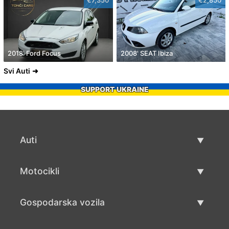
2018' Ford Focus
2008' SEAT Ibiza
Svi Auti
SUPPORT UKRAINE
Auti
Rabljeni automobili
Motocikli
Auto prodaja
Rabljeni motocikli
Gospodarska vozila
Prodaja motocikala
Rabljena gospodarska vozila