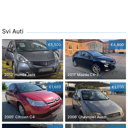
Svi Auti
€5,500
€4,800
2012' Honda Jazz
2011' Mazda CX-7
€1,650
€1,200
2005' Citroen C4
2006' Chevrolet Aveo