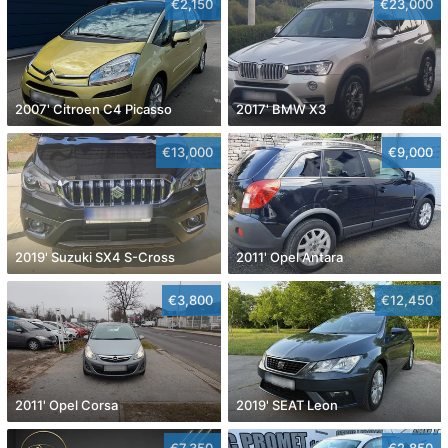
€2,150
€23,000
2007' Citroen C4 Picasso
2017' BMW X3
€13,000
€9,000
2019' Suzuki SX4 S-Cross
2011' Opel Antara
€3,800
€12,450
2011' Opel Corsa
2019' SEAT Leon
€7,350
€2,850