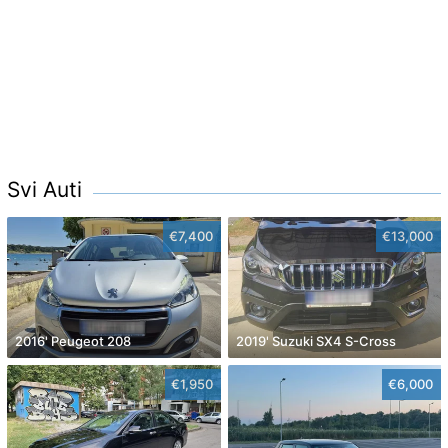
Svi Auti
€7,400
€13,000
2016' Peugeot 208
2019' Suzuki SX4 S-Cross
€1,950
€6,000