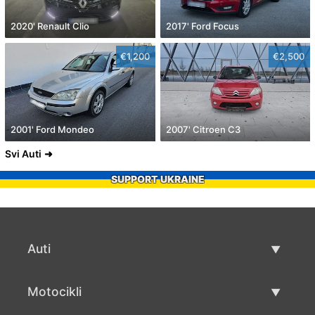
2020' Renault Clio
2017' Ford Focus
€1,200
€2,500
2001' Ford Mondeo
2007' Citroen C3
Svi Auti
SUPPORT UKRAINE
Auti
Rabljeni automobili
Motocikli
Auto prodaja