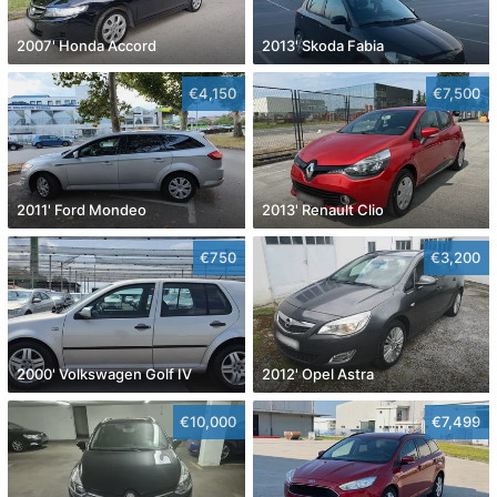
2007' Honda Accord
2013' Skoda Fabia
€4,150
€7,500
2011' Ford Mondeo
2013' Renault Clio
€750
€3,200
2000' Volkswagen Golf IV
2012' Opel Astra
€10,000
€7,499