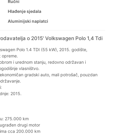
Ručni
Hlađenje sjedala
Aluminijski naplatci
odavatelja o 2015' Volkswagen Polo 1,4 Tdi
kswagen Polo 1.4 TDI (55 kW), 2015. godište,
t opreme.
dobrom i urednom stanju, redovno održavan i
ogodišnje vlasništvo.
i ekonomičan gradski auto, mali potrošač, pouzdan
 održavanje.
:
dnje: 2015.
atu: 275.000 km
ugrađen drugi motor
 ima cca 200.000 km