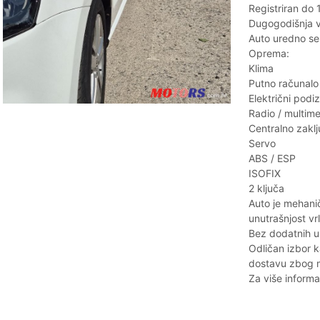
Registriran do 
Dugogodišnja v
Auto uredno ser
Oprema:
Klima
Putno računalo
Električni podi
Radio / multime
Centralno zakl
Servo
ABS / ESP
ISOFIX
2 ključa
Auto je mehanič
unutrašnjost vr
Bez dodatnih ul
Odličan izbor ka
dostavu zbog ma
Za više informa