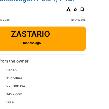
nja 2026
ID: AsZp0S
ZASTARIO
3 months ago
from the owner
Sedan
11 godina
275000 km
1422 ccm
Dizel