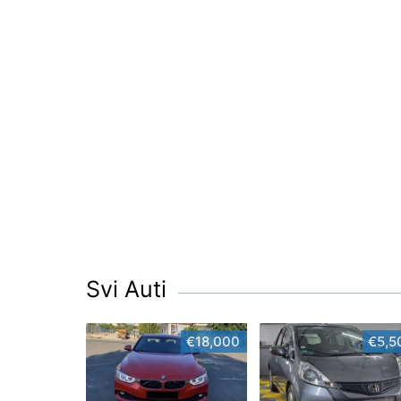
Svi Auti
€18,000
€5,5