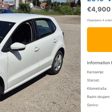
€4,900
Objavljeno 4 svib
Information 
Karoserije:
Starost:
Kilometraža:
Radni obujam:
Gorivo: