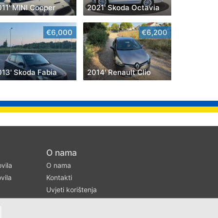
011' MINI Cooper
2021' Skoda Octavia
€6,000
€6,200
013' Skoda Fabia
2014' Renault Clio
O nama
ovila
O nama
vila
Kontakti
Uvjeti korištenja