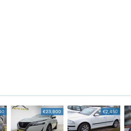
00
€23,900
€2,450