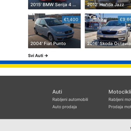
2015' BMW Serija 4 Coupe 430D
2012' Honda Jazz
€1,400
€9,6
2004' Fiat Punto
2016' Skoda Octavi
Svi Auti
Auti
Motocikli
Rabljeni automobili
Rabljeni mot
Auto prodaja
Prodaja mot