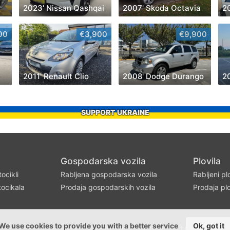
2023' Nissan Qashqai
2007' Skoda Octavia
2
00
€3,900
€9,900
a
2011' Renault Clio
2008' Dodge Durango
2
SUPPORT UKRAINE
Gospodarska vozila
Plovila
ocikli
Rabljena gospodarska vozila
Rabljeni pl
ocikala
Prodaja gospodarskih vozila
Prodaja plo
We use cookies to provide you with a better service
Ok, got it
©2016-2026 - motors.com.hr