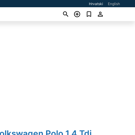
Hrvatski
English
olkswagen Polo 1,4 Tdi