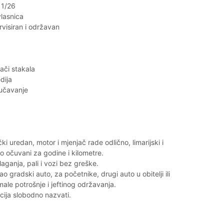
11/26
lasnica
visiran i održavan
zači stakala
dija
jučavanje
ki uredan, motor i mjenjač rade odlično, limarijski i
lo očuvani za godine i kilometre.
aganja, pali i vozi bez greške.
o gradski auto, za početnike, drugi auto u obitelji ili
le potrošnje i jeftinog održavanja.
cija slobodno nazvati.