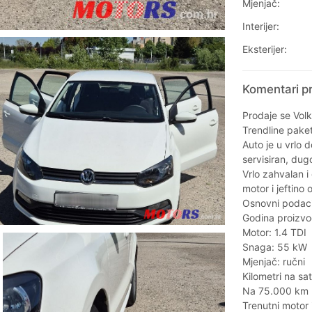
Mjenjač:
Interijer:
Eksterijer:
Komentari pr
Prodaje se Vol
Trendline pake
Auto je u vrlo 
servisiran, dug
Vrlo zahvalan 
motor i jeftino
Osnovni podaci
Godina proizvo
Motor: 1.4 TDI
Snaga: 55 kW
Mjenjač: ručni
Kilometri na s
Na 75.000 km 
Trenutni motor