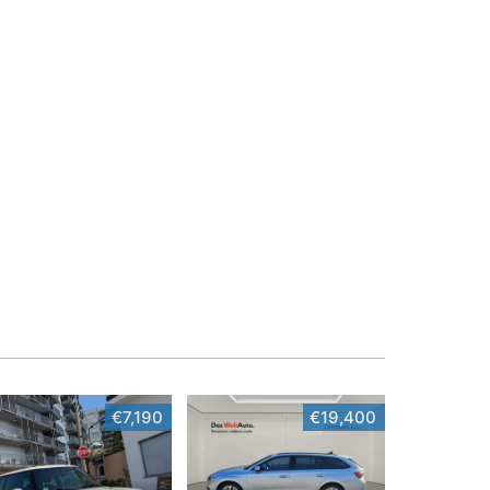
€7,190
€19,400