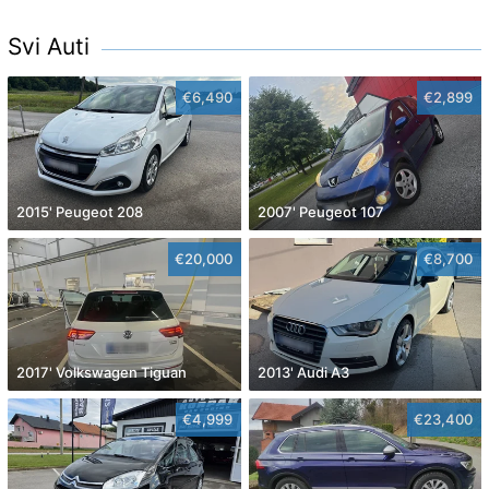
Svi Auti
€6,490
€2,899
2015' Peugeot 208
2007' Peugeot 107
€20,000
€8,700
2017' Volkswagen Tiguan
2013' Audi A3
€4,999
€23,400