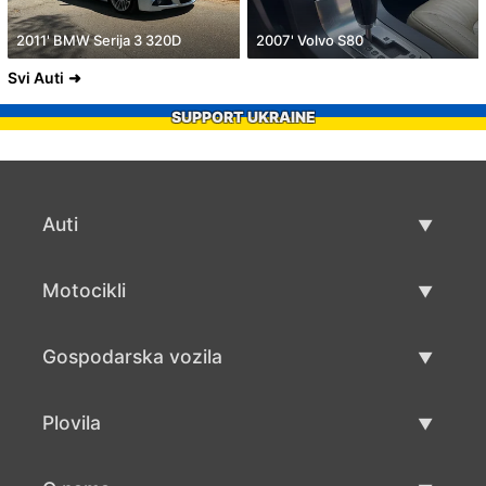
2011' BMW Serija 3 320D
2007' Volvo S80
Svi Auti
SUPPORT UKRAINE
Auti
Rabljeni automobili
Motocikli
Auto prodaja
Rabljeni motocikli
Gospodarska vozila
Prodaja motocikala
Rabljena gospodarska vozila
Plovila
Prodaja gospodarskih vozila
Rabljeni plovila