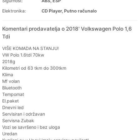
Sigurnost:
ABS, ESP
Elektronika:
CD Player, Putno računalo
Komentari prodavatelja o 2018' Volkswagen Polo 1,6
Tdi
VIŠE KOMADA NA STANJU!
VW Polo 1.6tdi 70kw
2018g
Kilometri od 63 tkm do 300tkm
Klima
Mf volan
Bluetooth
Tempomat
El.paket
Dnevni led
Servisiran i održavan
Servisna Zubak
Vozi se savršeno i bez uloga
Uredan