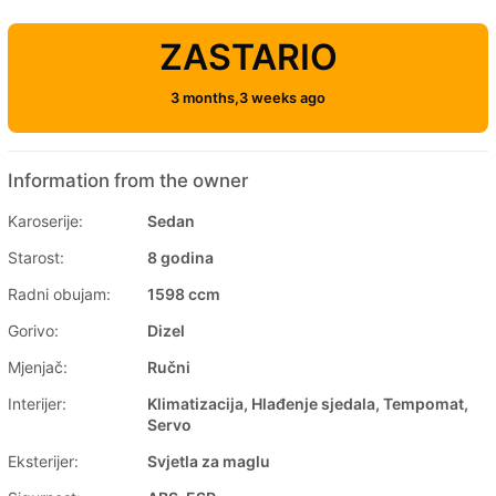
ZASTARIO
3 months,3 weeks ago
Information from the owner
Karoserije:
Sedan
Starost:
8 godina
Radni obujam:
1598 ccm
Gorivo:
Dizel
Mjenjač:
Ručni
Interijer:
Klimatizacija, Hlađenje sjedala, Tempomat,
Servo
Eksterijer:
Svjetla za maglu