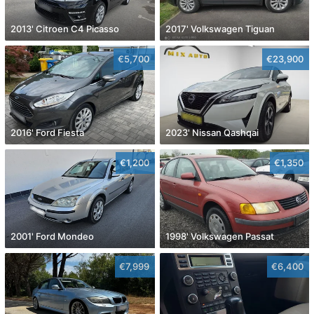
2013' Citroen C4 Picasso
2017' Volkswagen Tiguan
€5,700
€23,900
2016' Ford Fiesta
2023' Nissan Qashqai
€1,200
€1,350
2001' Ford Mondeo
1998' Volkswagen Passat
€7,999
€6,400