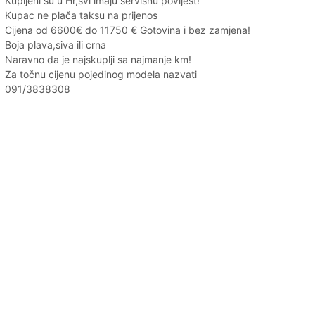
Kupljeni su u Hr,svi imaju servisnu povijest!
Kupac ne plača taksu na prijenos
Cijena od 6600€ do 11750 € Gotovina i bez zamjena!
Boja plava,siva ili crna
Naravno da je najskuplji sa najmanje km!
Za točnu cijenu pojedinog modela nazvati
091/3838308