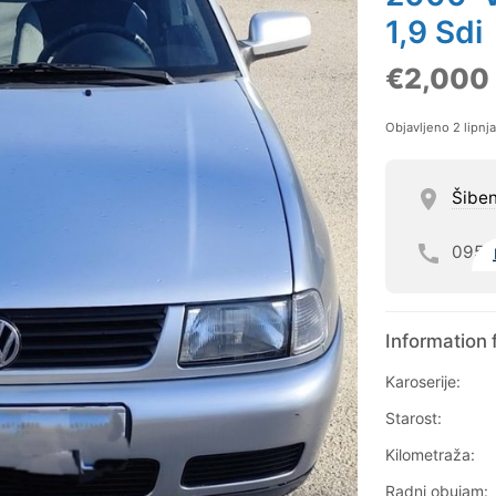
1,9 Sdi
€2,000
Objavljeno 2 lipnj
Šiben
095
Information 
Karoserije:
Starost:
Kilometraža:
Radni obujam: