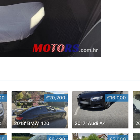
00
€20,200
€16,000
c
2018' BMW 420
2017' Audi A4
2
00
€6,490
€5,000