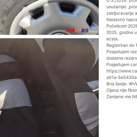
U 3./2026. prom
unutarnje) ,pro
zakljucavanje a
Nedavno naprav
Početkom 2026.
2025. godine u
ecsta.
Registriran do 
Posjedujem reze
dodatne rezerv
Posjedujem car 
https://www.ca
a61a-5e5430a
Broj šasije: 
Cijena nije fiks
Zamjene me N