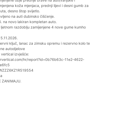
jenjene obje prednje brave na auti(vanjske i
mjenjena koža mjenjaca, prednji lijevi i desni gumb za
uta, desno štop svijetlo.
ljeno na auti dubinsko čišćenje.
 na novo lakiran kompletan auto.
 ljetnom razdoblju zamijenjene 4 nove gume kumho
15.11.2026.
rvni ključ, lanac za zimsku opremu i rezervno kolo te
ne autodjelove
vertical izvješće:
rvertical.com/hr/report?id=0b76b63c-11e2-4622-
e6fc5
WVWZZZ6KZ1R519554
na
E ZANIMAJU.