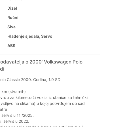
Dizel
Ručni
Siva
Hlađenje sjedala, Servo
ABS
rodavatelja o 2000' Volkswagen Polo
di
lo Classic 2000. Godina, 1.9 SDI
km (stvarnih)
rdu za kilometraži vozila iz stanice za tehnički
(vidljivo na slikama) u kojoj potvrđujem do sad
etre
 servis u 11./2025.
ki servis u 2022.