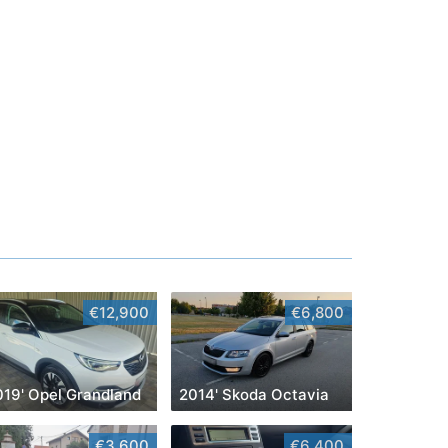
€12,900
€6,800
019' Opel Grandland
2014' Skoda Octavia
€3,600
€6,400