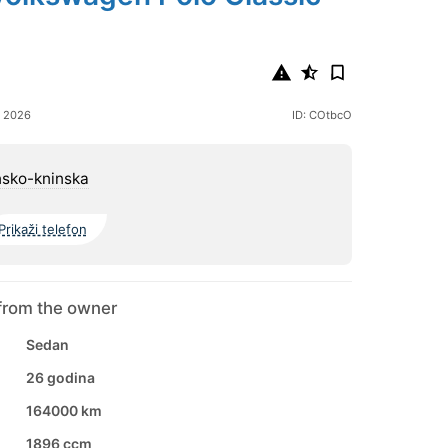
a 2026
ID: COtbcO
sko-kninska
Prikaži telefon
from the owner
Sedan
26 godina
164000 km
1896 ccm