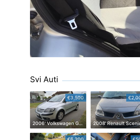
Svi Auti
€3,500
€2,0
2006' Volkswagen Golf Plus
2008' Renault Sceni
€6,200
€5