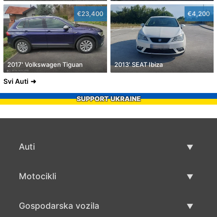
€23,400
€4,200
2017' Volkswagen Tiguan
2013' SEAT Ibiza
Svi Auti
SUPPORT UKRAINE
Auti
Rabljeni automobili
Motocikli
Auto prodaja
Rabljeni motocikli
Gospodarska vozila