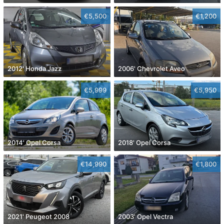
€5,500
€1,200
2012' Honda Jazz
2006' Chevrolet Aveo
€5,999
€5,950
2014' Opel Corsa
2018' Opel Corsa
€14,990
€1,800
2021' Peugeot 2008
2003' Opel Vectra