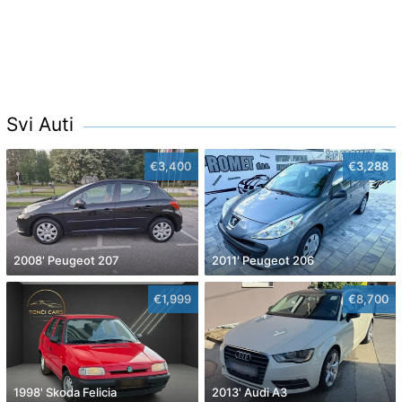
Svi Auti
€3,400
€3,288
2008' Peugeot 207
2011' Peugeot 206
€1,999
€8,700
1998' Skoda Felicia
2013' Audi A3