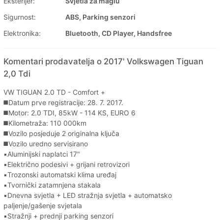
Eksterijer:
Svjetla za maglu
Sigurnost:
ABS, Parking senzori
Elektronika:
Bluetooth, CD Player, Handsfree
Komentari prodavatelja o 2017' Volkswagen Tiguan
2,0 Tdi
VW TIGUAN 2.0 TD - Comfort +
◼️Datum prve registracije: 28. 7. 2017.
◼️Motor: 2.0 TDI, 85kW - 114 KS, EURO 6
◼️Kilometraža: 110 000km
◼️Vozilo posjeduje 2 originalna ključa
◼️Vozilo uredno servisirano
▪️Aluminijski naplatci 17"
▪️Električno podesivi + grijani retrovizori
▪️Trozonski automatski klima uređaj
▪️Tvornički zatamnjena stakala
▪️Dnevna svjetla + LED stražnja svjetla + automatsko
paljenje/gašenje svjetala
▪️Stražnji + prednji parking senzori