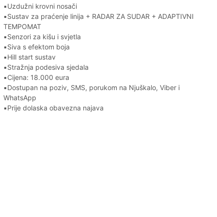
▪️Uzdužni krovni nosači
▪️Sustav za praćenje linija + RADAR ZA SUDAR + ADAPTIVNI
TEMPOMAT
▪️Senzori za kišu i svjetla
▪️Siva s efektom boja
▪️Hill start sustav
▪️Stražnja podesiva sjedala
▪️Cijena: 18.000 eura
▪️Dostupan na poziv, SMS, porukom na Njuškalo, Viber i
WhatsApp
▪️Prije dolaska obavezna najava