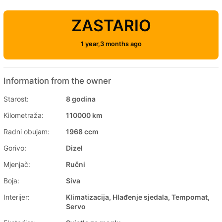
ZASTARIO
1 year,3 months ago
Information from the owner
Starost:
8 godina
Kilometraža:
110000 km
Radni obujam:
1968 ccm
Gorivo:
Dizel
Mjenjač:
Ručni
Boja:
Siva
Interijer:
Klimatizacija, Hlađenje sjedala, Tempomat,
Servo