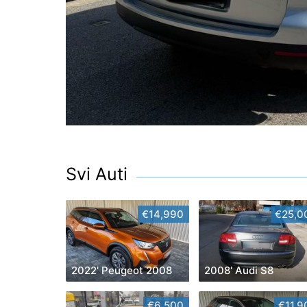
Svi Auti
€14,990
€25,0
2022' Peugeot 2008
2008' Audi S8
€6,500
€11,9