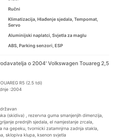
Ručni
Klimatizacija, Hlađenje sjedala, Tempomat,
Servo
Aluminijski naplatci, Svjetla za maglu
ABS, Parking senzori, ESP
rodavatelja o 2004' Volkswagen Touareg 2,5
OUAREG R5 (2.5 tdi)
dnje :2004
održavan
uka (skidiva) , rezervna guma smanjenjih dimenzija,
rijanje prednjih sjedala, el namjestanje zrcala,
a na gepeku, tvornicki zatamnjrna zadnja stakla,
, sklopiva klupa, ksenon svjetla