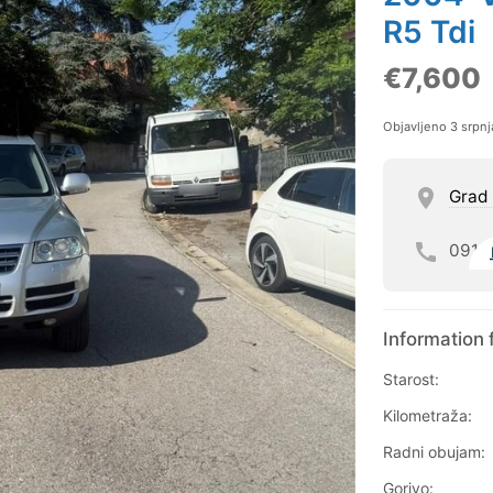
R5 Tdi
€7,600
Objavljeno 3 srpn
Grad
091
Information 
Starost:
Kilometraža:
Radni obujam:
Gorivo: