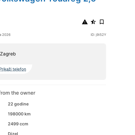
ja 2026
ID: j9i52Y
 Zagreb
Prikaži telefon
from the owner
22 godine
198000 km
2499 ccm
Dizel