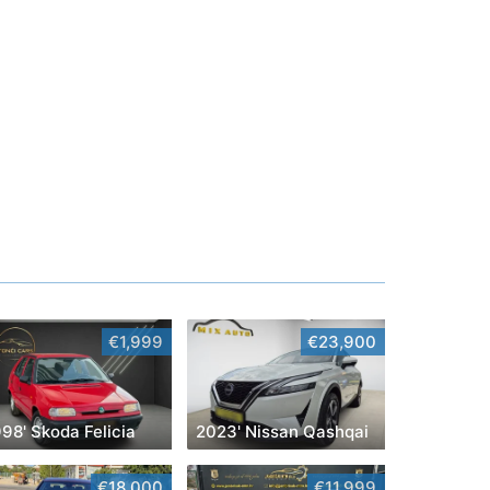
€1,999
€23,900
98' Skoda Felicia
2023' Nissan Qashqai
€18,000
€11,999