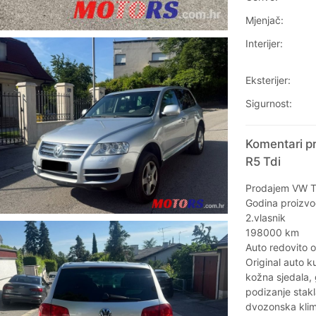
Mjenjač:
Interijer:
Eksterijer:
Sigurnost:
Komentari p
R5 Tdi
Prodajem VW T
Godina proizvo
2.vlasnik
198000 km
Auto redovito 
Original auto k
kožna sjedala, g
podizanje stakl
dvozonska klima