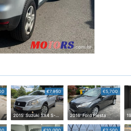
00
€7,950
€5,700
2015' Suzuki SX4 S-Cross
2016' Ford Fiesta
19
00
€10,000
€2,500