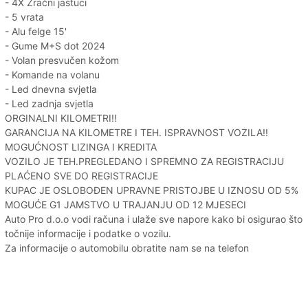
- 4X Zračni jastuci
- 5 vrata
- Alu felge 15'
- Gume M+S dot 2024
- Volan presvučen kožom
- Komande na volanu
- Led dnevna svjetla
- Led zadnja svjetla
ORGINALNI KILOMETRI!!
GARANCIJA NA KILOMETRE I TEH. ISPRAVNOST VOZILA!!
MOGUĆNOST LIZINGA I KREDITA
VOZILO JE TEH.PREGLEDANO I SPREMNO ZA REGISTRACIJU
PLAĆENO SVE DO REGISTRACIJE
KUPAC JE OSLOBOĐEN UPRAVNE PRISTOJBE U IZNOSU OD 5%
MOGUĆE G1 JAMSTVO U TRAJANJU OD 12 MJESECI
Auto Pro d.o.o vodi računa i ulaže sve napore kako bi osigurao što
točnije informacije i podatke o vozilu.
Za informacije o automobilu obratite nam se na telefon