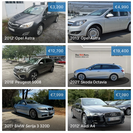
€3,200
€4,990
2012' Opel Astra
2013' Opel Astra
€12,700
€19,400
2018' Peugeot 5008
2021' Skoda Octavia
€7,999
€7,990
2011' BMW Serija 3 320D
2012' Audi A4