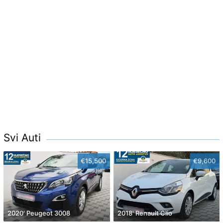
Svi Auti
€15,500
€9,600
2020' Peugeot 3008
2018' Renault Clio