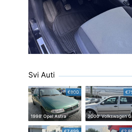
Svi Auti
€800
€7
1998' Opel Astra
200
€7,499
€2,8