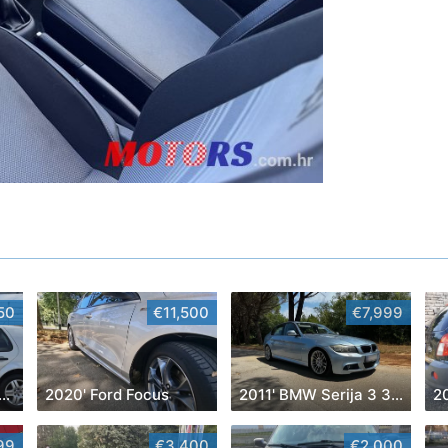
50
€11,500
€7,999
0' Volkswagen Golf IV
2020' Ford Focus
2011' BMW Serija 3 320D
2
99
€3,400
€2,000