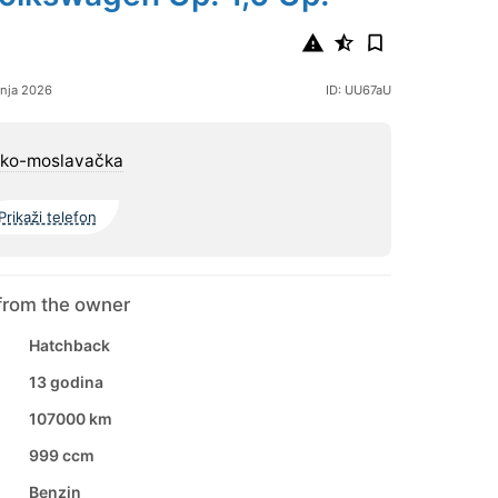
bnja 2026
ID: UU67aU
čko-moslavačka
Prikaži telefon
from the owner
Hatchback
13 godina
107000 km
999 ccm
Benzin