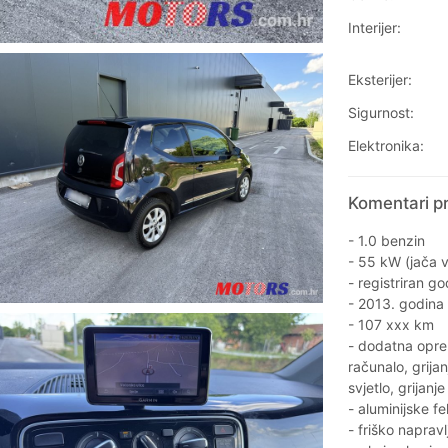
Interijer:
Eksterijer:
Sigurnost:
Elektronika:
Komentari pr
- 1.0 benzin
- 55 kW (jača v
- registriran g
- 2013. godina
- 107 xxx km
- dodatna opre
računalo, grija
svjetlo, grijanje
- aluminijske f
- friško napravl