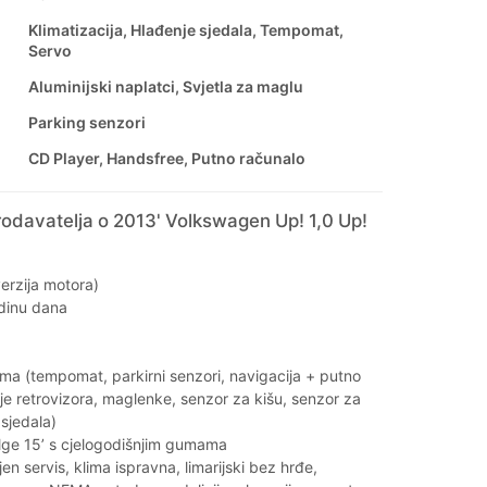
Klimatizacija, Hlađenje sjedala, Tempomat,
Servo
Aluminijski naplatci, Svjetla za maglu
Parking senzori
CD Player, Handsfree, Putno računalo
odavatelja o 2013' Volkswagen Up! 1,0 Up!
erzija motora)
odinu dana
ma (tempomat, parkirni senzori, navigacija + putno
nje retrovizora, maglenke, senzor za kišu, senzor za
 sjedala)
elge 15’ s cjelogodišnjim gumama
jen servis, klima ispravna, limarijski bez hrđe,