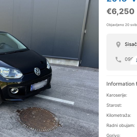
€6,250
Objavljeno 20 svi
Sisa
099
Information 
Karoserije:
Starost:
Kilometraža:
Radni obujam:
Gorivo: