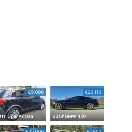
€9,000
€20,110
011' Opel Antara
2018' BMW 420
€25,000
€1,950