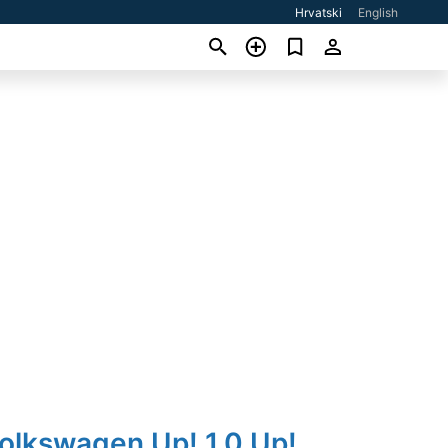
Hrvatski
English
olkswagen Up! 1,0 Up!