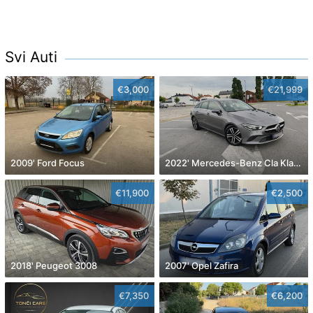
Svi Auti
€3,000
€21,999
2009' Ford Focus
2022' Mercedes-Benz Cla Klasa Cla 180
€11,900
€2,500
2018' Peugeot 3008
2007' Opel Zafira
€7,350
€6,200