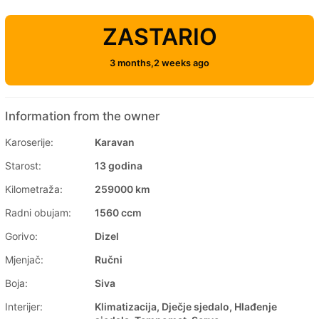
ZASTARIO
3 months,2 weeks ago
Information from the owner
Karoserije:
Karavan
Starost:
13 godina
Kilometraža:
259000 km
Radni obujam:
1560 ccm
Gorivo:
Dizel
Mjenjač:
Ručni
Boja:
Siva
Interijer:
Klimatizacija, Dječje sjedalo, Hlađenje