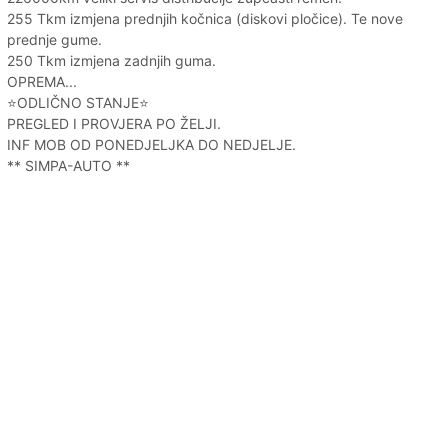
255 Tkm izmjena prednjih kočnica (diskovi pločice). Te nove
prednje gume.
250 Tkm izmjena zadnjih guma.
OPREMA...
⭐️ODLIČNO STANJE⭐️
PREGLED I PROVJERA PO ŽELJI.
INF MOB OD PONEDJELJKA DO NEDJELJE.
** SIMPA-AUTO **