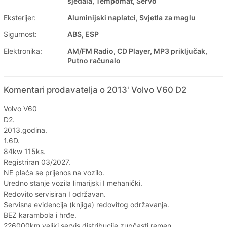
sjedala, Tempomat, Servo
Eksterijer:
Aluminijski naplatci, Svjetla za maglu
Sigurnost:
ABS, ESP
Elektronika:
AM/FM Radio, CD Player, MP3 priključak,
Putno računalo
Komentari prodavatelja o 2013' Volvo V60 D2
Volvo V60
D2.
2013.godina.
1.6D.
84kw 115ks.
Registriran 03/2027.
NE plaća se prijenos na vozilo.
Uredno stanje vozila limarijski I mehanički.
Redovito servisiran I održavan.
Servisna evidencija (knjiga) redovitog održavanja.
BEZ karambola i hrđe.
226000km veliki servis distribucije zupčasti remen.