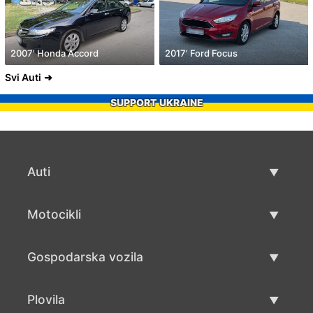
2007' Honda Accord
2017' Ford Focus
Svi Auti
SUPPORT UKRAINE
Auti
Rabljeni automobili
Motocikli
Auto prodaja
Rabljeni motocikli
Gospodarska vozila
Prodaja motocikala
Rabljena gospodarska vozila
Plovila