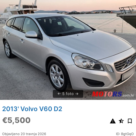
5 foto
2013' Volvo V60 D2
€5,500
Objavljeno 20 travnja 2026
ID: BgtGqO