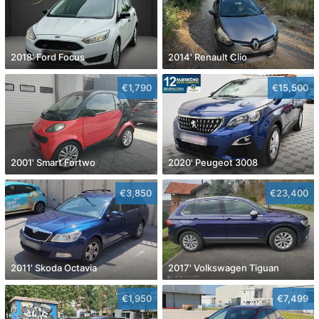
2018' Ford Focus
2014' Renault Clio
€1,790
€15,500
2001' Smart Fortwo
2020' Peugeot 3008
€3,850
€23,400
2011' Skoda Octavia
2017' Volkswagen Tiguan
€1,950
€7,499