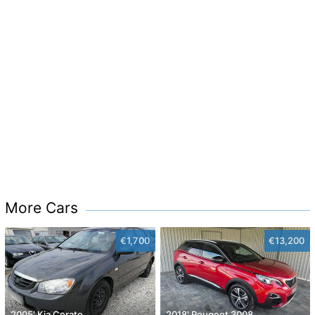
More Cars
€1,700
€13,200
2005' Kia Cerato
2018' Peugeot 3008