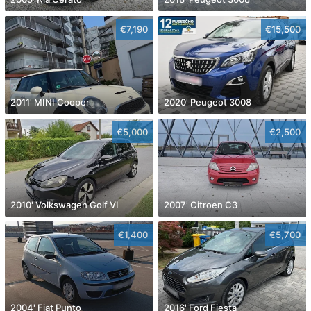
€7,190
€15,500
2011' MINI Cooper
2020' Peugeot 3008
€5,000
€2,500
2010' Volkswagen Golf VI
2007' Citroen C3
€1,400
€5,700
2004' Fiat Punto
2016' Ford Fiesta