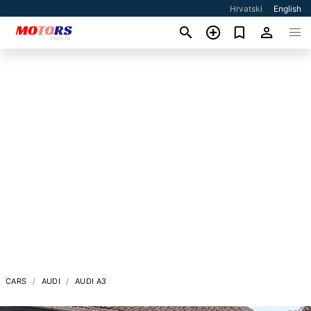
Hrvatski
English
CARS
AUDI
AUDI A3