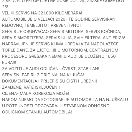
2 SETA ALU FELGI- LJETNE GUME DOT 24, ZIMSKE GUME DOT
25!
VELIKI SERVIS NA 321.000 KILOMERARA!
AUTOMOBIL JE U VELJAČI 2026- TE GODINE SERVISIRAN
REDOVNO, TEMELJITO I PREVENTIVNO!
SERVIS JE OBUHVAĆAO SERVIS MOTORA, SERVIS KOČNICA,
SERVIS AMORTIZERA, SERVIS ULJA, SVIH FILTERA, ANTIFRIZA!
NAPRAVLJEN JE SERVIS KLIMA UREĐAJA ZA NADOLAZEĆE
TOPLE DANE, ZA LJETO...!!! U MOTORNOM, CENTRALNOM
PROCESORU GREŠAKA NEMA!!!U AUDI JE ULOŽENO 1650
EURA!!!
ZA VOZITI JE AUDI ODLIČAN.. ČVRST, STABILAN!
SERVISNI PAPIRI, 2 ORIGINALNA KLJUČA!
DOKUMENTACIJA I PRIJEPIS SU ČISTI I UREDNI!
ZAMJENE, RATE ISKLJUČENI!
CIJENA- MALA KOREKCIJA MOŽE!
NAPOMINJEMO DA FOTOGRAFIJE AUTOMOBILA NA NJUŠKALU
U POTPUNOSTI ODGOVARAJU STVARNOM ODNOSNO
ODLIČNOM STANJU AUTOMOBILA!