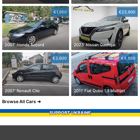
€1,950
€23,900
2007' Honda Accord
2023' Nissan Qashqai
€3,600
€4,980
2007' Renault Clio
2011' Fiat Qubo 1,3 Multijet
Browse All Cars
SUPPORT UKRAINE