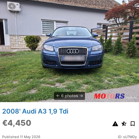
6 photos
2008' Audi A3 1,9 Tdi
€4,450
Published 11 May 2026
ID: sU7MDy