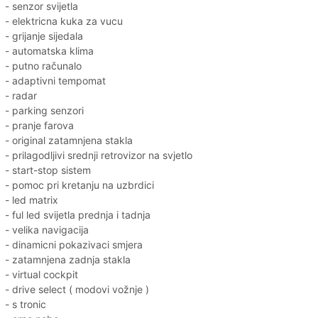
- senzor svijetla
- elektricna kuka za vucu
- grijanje sijedala
- automatska klima
- putno računalo
- adaptivni tempomat
- radar
- parking senzori
- pranje farova
- original zatamnjena stakla
- prilagodljivi srednji retrovizor na svjetlo
- start-stop sistem
- pomoc pri kretanju na uzbrdici
- led matrix
- ful led svijetla prednja i tadnja
- velika navigacija
- dinamicni pokazivaci smjera
- zatamnjena zadnja stakla
- virtual cockpit
- drive select ( modovi vožnje )
- s tronic