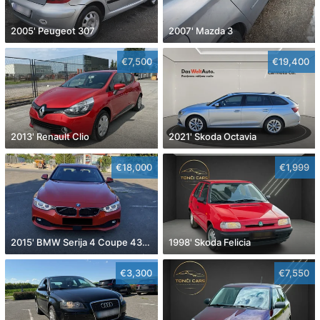
2005' Peugeot 307
2007' Mazda 3
€7,500
€19,400
2013' Renault Clio
2021' Skoda Octavia
€18,000
€1,999
2015' BMW Serija 4 Coupe 430D
1998' Skoda Felicia
€3,300
€7,550