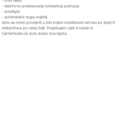
- crno nebo
- elektricno podesavanje lumbalnog podrucja
- ambilight
- automatska duga svijetla
Auto se može provijeriti u bilo kojem ovlaštenom servisu po šasiji ili
mehaničara po vašoj želji. Posjedujem cijeli izvadak iz
CarVerticala.Uz auto dolazi dva ključa.