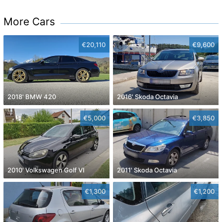
More Cars
€20,110
€9,600
2018' BMW 420
2016' Skoda Octavia
€5,000
€3,850
2010' Volkswagen Golf VI
2011' Skoda Octavia
€1,300
€1,200