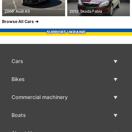
2006' Audi A3
2012' Skoda Fabia
Browse All Cars
SUPPORT UKRAINE
Cars
Used Cars
Bikes
Car Sale
Used Bikes
Commercial machinery
Bike Sale
Used Commercial Machinery
Boats
Commercial Machinery Sale
Used Boats