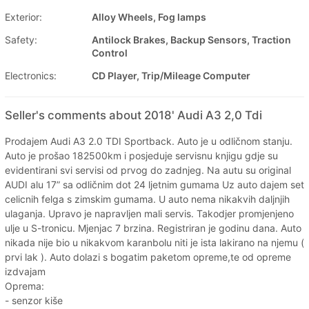
Exterior:
Alloy Wheels, Fog lamps
Safety:
Antilock Brakes, Backup Sensors, Traction
Control
Electronics:
CD Player, Trip/Mileage Computer
Seller's comments about 2018' Audi A3 2,0 Tdi
Prodajem Audi A3 2.0 TDI Sportback. Auto je u odličnom stanju.
Auto je prošao 182500km i posjeduje servisnu knjigu gdje su
evidentirani svi servisi od prvog do zadnjeg. Na autu su original
AUDI alu 17” sa odličnim dot 24 ljetnim gumama Uz auto dajem set
celicnih felga s zimskim gumama. U auto nema nikakvih daljnjih
ulaganja. Upravo je napravljen mali servis. Takodjer promjenjeno
ulje u S-tronicu. Mjenjac 7 brzina. Registriran je godinu dana. Auto
nikada nije bio u nikakvom karanbolu niti je ista lakirano na njemu (
prvi lak ). Auto dolazi s bogatim paketom opreme,te od opreme
izdvajam
Oprema:
- senzor kiše