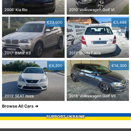
2006' Kia Rio
2010' Volkswagen Golf VI
€23,000
€3,488
2017' BMW X3
2011' Skoda Fabia
€4,200
€14,300
2013' SEAT Ibiza
2018' Volkswagen Golf VII
Browse All Cars
SUPPORT UKRAINE