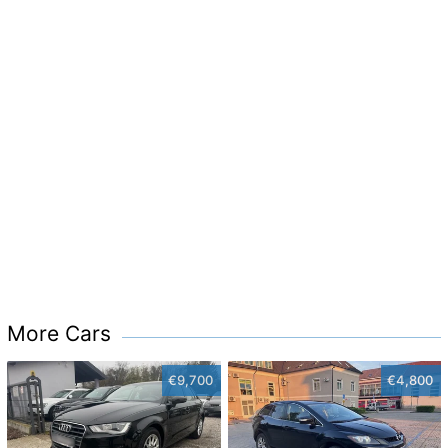
More Cars
€9,700
€4,800