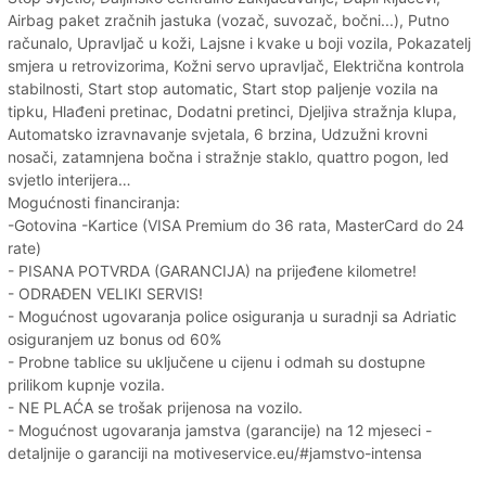
Airbag paket zračnih jastuka (vozač, suvozač, bočni...), Putno
računalo, Upravljač u koži, Lajsne i kvake u boji vozila, Pokazatelj
smjera u retrovizorima, Kožni servo upravljač, Električna kontrola
stabilnosti, Start stop automatic, Start stop paljenje vozila na
tipku, Hlađeni pretinac, Dodatni pretinci, Djeljiva stražnja klupa,
Automatsko izravnavanje svjetala, 6 brzina, Udzužni krovni
nosači, zatamnjena bočna i stražnje staklo, quattro pogon, led
svjetlo interijera…
Mogućnosti financiranja:
-Gotovina -Kartice (VISA Premium do 36 rata, MasterCard do 24
rate)
- PISANA POTVRDA (GARANCIJA) na prijeđene kilometre!
- ODRAĐEN VELIKI SERVIS!
- Mogućnost ugovaranja police osiguranja u suradnji sa Adriatic
osiguranjem uz bonus od 60%
- Probne tablice su uključene u cijenu i odmah su dostupne
prilikom kupnje vozila.
- NE PLAĆA se trošak prijenosa na vozilo.
- Mogućnost ugovaranja jamstva (garancije) na 12 mjeseci -
detaljnije o garanciji na motiveservice.eu/#jamstvo-intensa