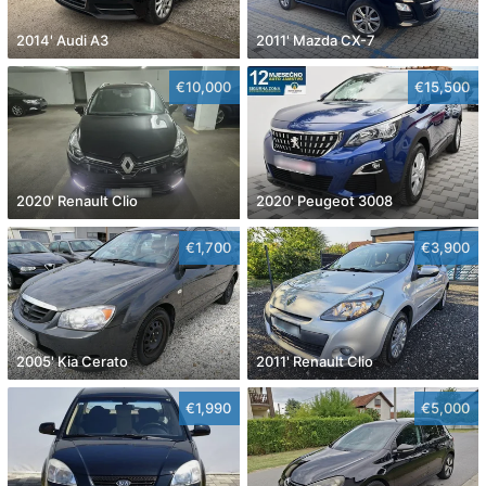
2014' Audi A3
2011' Mazda CX-7
€10,000
€15,500
2020' Renault Clio
2020' Peugeot 3008
€1,700
€3,900
2005' Kia Cerato
2011' Renault Clio
€1,990
€5,000