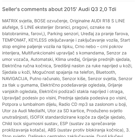
Seller's comments about 2015' Audi Q3 2,0 Tdi
MATRIX svjetla, BOSE ozvučenje, Originalne AUDI R18 S LINE
alufelge, S LINE eksterijer (branici, pragovi, oznake na
blatobranima, farovi,), Parking senzori, Uređaj za pranje farova,
TEMPOMAT, KEYLESS otključavanje i zaključavanje vozila, Start
stop engine paljenje vozila na tipku, Crno nebo – crni pokrov
interijera, Multifunkcionalni upravljač s komandama, Senzor za
umor vozača, Automatski, Klima uređaj, Grijanje prednjih sjedala,
Električna ručna kočnica, Središnji naslon za ruke naprijed u koži,
Sjedala u koži, Mogućnost spajanja na telefon, Bluetooth,
NAVIGACIJA, Putno računalo, Senzor kiše, Senzor svjetla, Senzor
za tlak u gumama, Električno podešavanje ogledala, Grijanje
vanjskih ogledala, Električni podizači stakla naprijed i otraga,
Upravljač podesiv po visini, Prednja sjedala podesiva po visini,
Potpora u lumbalnom dijelu, Radio CD mp3 sa zaslonom u boji,
Utor za Audi MediaIN, Utor za SD kartice, Produženo svjetlo
unutrašnjosti, ISOFIX standardizirane kopče za dječje sjedalo,
Child lock sigurnosni sustav, ESP (sustav za sprečavanje
proklizavanja kotača), ABS (sustav protiv blokiranja kočnica), 3.
Stop svjetlo, Daljinsko centralno zaključavanje, Dupli ključevi,