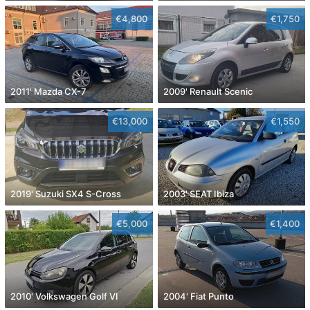
€4,800
€1,750
2011' Mazda CX-7
2009' Renault Scenic
€13,000
€1,550
2019' Suzuki SX4 S-Cross
2003' SEAT Ibiza
€5,000
€1,400
2010' Volkswagen Golf VI
2004' Fiat Punto