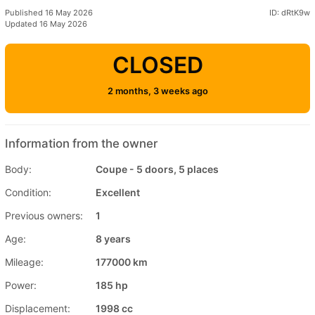
Published 16 May 2026
ID: dRtK9w
Updated 16 May 2026
CLOSED
2 months, 3 weeks ago
Information from the owner
Body:
Coupe - 5 doors, 5 places
Condition:
Excellent
Previous owners:
1
Age:
8 years
Mileage:
177000 km
Power:
185 hp
Displacement:
1998 cc