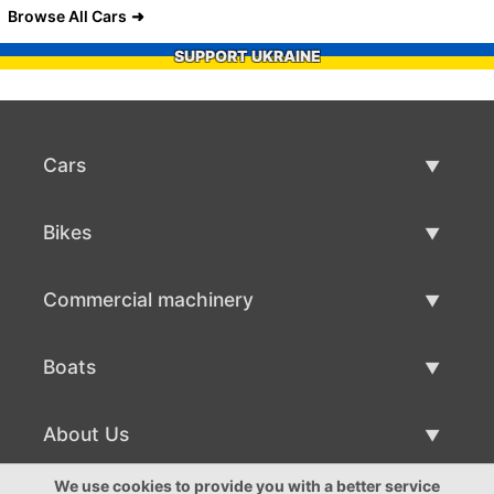
Browse All Cars
SUPPORT UKRAINE
Cars
Used Cars
Bikes
Car Sale
Used Bikes
Commercial machinery
Bike Sale
Used Commercial Machinery
Boats
Commercial Machinery Sale
Used Boats
About Us
Boat Sale
About Us
We use cookies to provide you with a better service