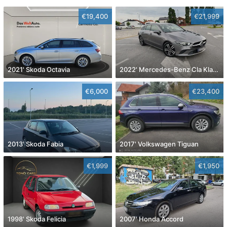
€19,400
€21,999
2021' Skoda Octavia
2022' Mercedes-Benz Cla Klasa Cla 180
€6,000
€23,400
2013' Skoda Fabia
2017' Volkswagen Tiguan
€1,999
€1,950
1998' Skoda Felicia
2007' Honda Accord