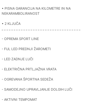
• PISNA GARANCIJA NA KILOMETRE IN NA
NEKARAMBOLIRANOST
• 2 KLJUČA
_ _ _ _ _ _ _ _ _ _ _ _ _ _ _ _ _ _ _ _ _ _ _ _ _ _ _ _ _ _ _ _ _
- OPREMA SPORT LINE
- FUL LED PREDNJI ŽAROMETI
- LED ZADNJE LUČI
- ELEKTRIČNA PRTLJAŽNA VRATA
- OGREVANA ŠPORTNA SEDEŽA
- SAMODEJNO UPRAVLJANJE DOLGIH LUČI
- AKTIVNI TEMPOMAT