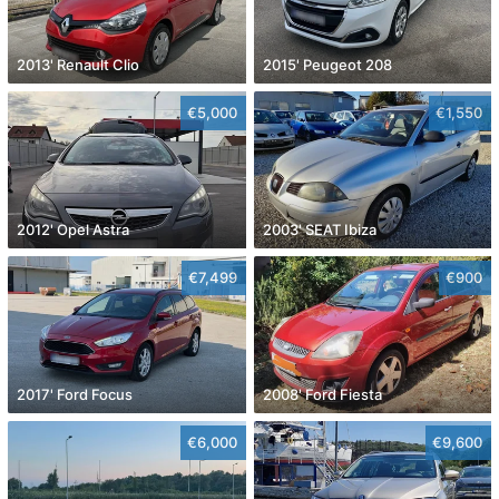
2013' Renault Clio
2015' Peugeot 208
€5,000
€1,550
2012' Opel Astra
2003' SEAT Ibiza
€7,499
€900
2017' Ford Focus
2008' Ford Fiesta
€6,000
€9,600