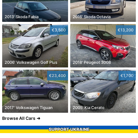
2013' Skoda Fabia
2016' Skoda Octavia
€3,500
€13,200
2006' Volkswagen Golf Plus
2018' Peugeot 3008
€23,400
€1,700
2017' Volkswagen Tiguan
2005' Kia Cerato
Browse All Cars
SUPPORT UKRAINE