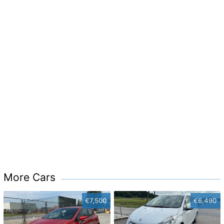
More Cars
€7,500
€6,490