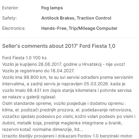
Exterior:
Fog lamps
Safety:
Antilock Brakes, Traction Control
Electronics:
Hands-Free, Trip/Mileage Computer
Seller's comments about 2017' Ford Fiesta 1,0
Ford Fiesta 1.0 100 ks
Vozilo je kupljeno 28.06.2017. godine u Hrvatskoj - nije uvoz!
Vozilo je registrirano do 18.04.2027.
Vozilo ima 98.800 km, te su svi servisi odrađeni prema servisnim
intervalima, a zadnji servis je napravljen 05.03.2026. kada je
vozilo imalo 98.431 km (ispis stanja kilometara i potvrde servisa
se nalaze u galeriji oglasa)
Osim standarde opreme, vozilo posjeduje i dodatnu opremu :
klima, el. podizači prednjih prozora, el. podešavanje retrovizora,
vozačko sjedalo podesivo po visini, kožni volan podesiv po visini i
dubini, metalik boja, prednje maglenke integrirane u branik,
rezervni kotač normalne dimenzije, itd...
Izrazito štedljiv provjereni i dokazani Fordov 1.0 benzinski motor