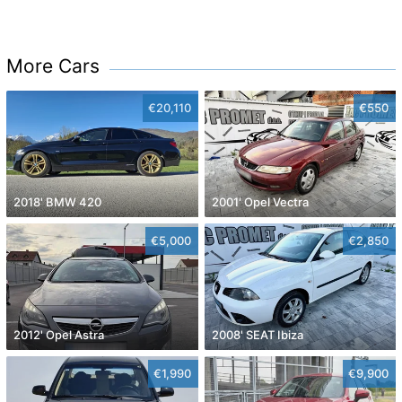
More Cars
€20,110
€550
2018' BMW 420
2001' Opel Vectra
€5,000
€2,850
2012' Opel Astra
2008' SEAT Ibiza
€1,990
€9,900