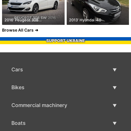
2016' Peugeot 308
2013' Hyundai i40
Browse All Cars
SUPPORT UKRAINE
Cars
Used Cars
Bikes
Car Sale
Used Bikes
Commercial machinery
Bike Sale
Used Commercial Machinery
Boats