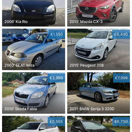
2006' Kia Rio
2015' Mazda CX-3
€1,550
€6,490
2003' SEAT Ibiza
2015' Peugeot 208
€3,950
€7,999
2010' Skoda Fabia
2011' BMW Serija 3 320D
€6,555
€6,750