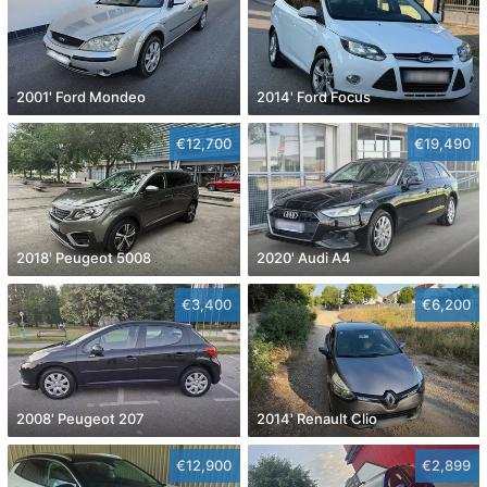
2001' Ford Mondeo
2014' Ford Focus
€12,700
€19,490
2018' Peugeot 5008
2020' Audi A4
€3,400
€6,200
2008' Peugeot 207
2014' Renault Clio
€12,900
€2,899