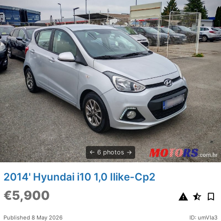
6 photos
2014' Hyundai i10 1,0 Ilike-Cp2
€5,900
Published 8 May 2026
ID: umVIa3