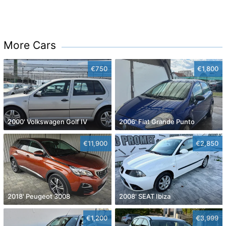
More Cars
€750
€1,800
2000' Volkswagen Golf IV
2006' Fiat Grande Punto
€11,900
€2,850
2018' Peugeot 3008
2008' SEAT Ibiza
€1,200
€3,999