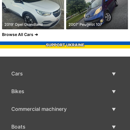
2019' Opel Grandland
2007' Peugeot 107
Browse All Cars
SUPPORT UKRAINE
Cars
Used Cars
Bikes
Car Sale
Used Bikes
Commercial machinery
Bike Sale
Used Commercial Machinery
Boats