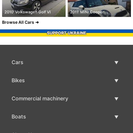
2010' Volkswagen Golf VI
2011' MINI Cooper
Browse All Cars
SUPPORT UKRAINE
Cars
Used Cars
Bikes
Car Sale
Used Bikes
Commercial machinery
Bike Sale
Used Commercial Machinery
Boats
Commercial Machinery Sale
Used Boats