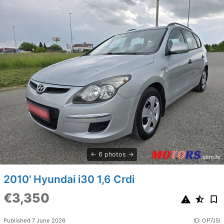
6 photos
2010' Hyundai i30 1,6 Crdi
€3,350
Published 7 June 2026
ID: OP7J5i