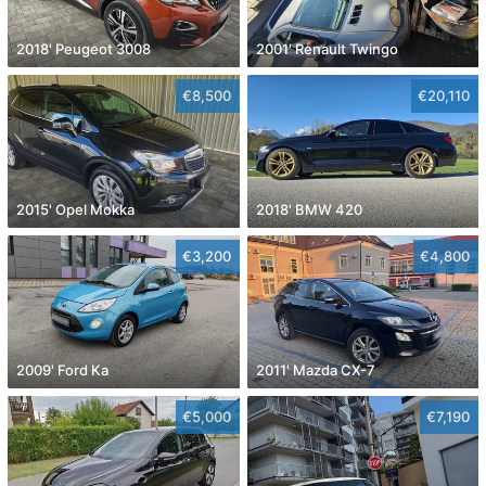
2018' Peugeot 3008
2001' Renault Twingo
€8,500
€20,110
2015' Opel Mokka
2018' BMW 420
€3,200
€4,800
2009' Ford Ka
2011' Mazda CX-7
€5,000
€7,190