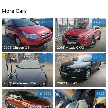
More Cars
€1,650
€9,900
2005' Citroen C4
2015' Mazda CX-3
€6,500
€5,600
2007' Alfa Romeo 159
2010' Audi A3
€11,900
€500