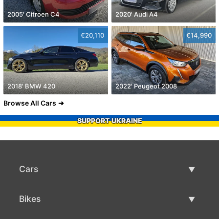
2005' Citroen C4
2020' Audi A4
€20,110
€14,990
2018' BMW 420
2022' Peugeot 2008
Browse All Cars
SUPPORT UKRAINE
Cars
Used Cars
Bikes
Car Sale