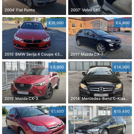
2004' Fiat Punto
2007' Volvo S80
€18,000
€4,800
2015' BMW Serija 4 Coupe 430D
2011' Mazda CX-7
€9,900
€14,900
2015' Mazda CX-3
2014' Mercedes-Benz C-Klasa 220 Cdi
€1,650
€19,490