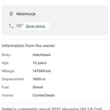
Medimurje
098
Show phone
Information from the owner
Body:
Hatchback
Age:
15 years
Mileage:
147000 km
Displacement:
1600 cc
Fuel:
Diesel
Interior:
Cooled Seats
Seller's comments about 2011' Hyundai i30 1,6 Crdi