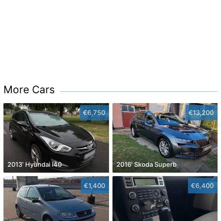
More Cars
€6,750
€13,200
2013' Hyundai i40
2016' Skoda Superb
€1,400
€6,400