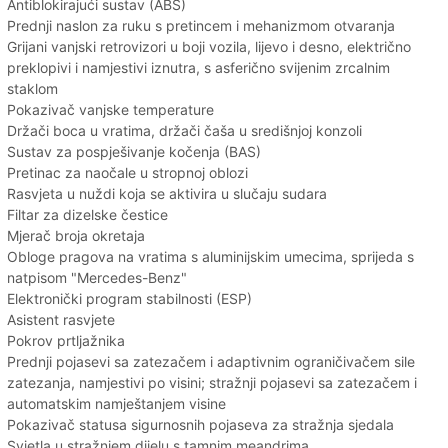
Antiblokirajući sustav (ABS)
Prednji naslon za ruku s pretincem i mehanizmom otvaranja
Grijani vanjski retrovizori u boji vozila, lijevo i desno, električno
preklopivi i namjestivi iznutra, s asferično svijenim zrcalnim
staklom
Pokazivač vanjske temperature
Držači boca u vratima, držači čaša u središnjoj konzoli
Sustav za pospješivanje kočenja (BAS)
Pretinac za naočale u stropnoj oblozi
Rasvjeta u nuždi koja se aktivira u slučaju sudara
Filtar za dizelske čestice
Mjerač broja okretaja
Obloge pragova na vratima s aluminijskim umecima, sprijeda s
natpisom "Mercedes-Benz"
Elektronički program stabilnosti (ESP)
Asistent rasvjete
Pokrov prtljažnika
Prednji pojasevi sa zatezačem i adaptivnim ograničivačem sile
zatezanja, namjestivi po visini; stražnji pojasevi sa zatezačem i
automatskim namještanjem visine
Pokazivač statusa sigurnosnih pojaseva za stražnja sjedala
Svjetla u stražnjem dijelu s tamnim meandrima