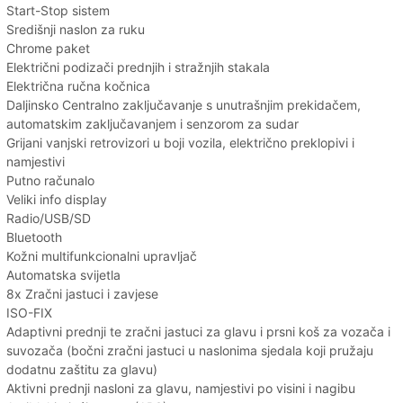
Start-Stop sistem
Središnji naslon za ruku
Chrome paket
Električni podizači prednjih i stražnjih stakala
Električna ručna kočnica
Daljinsko Centralno zaključavanje s unutrašnjim prekidačem,
automatskim zaključavanjem i senzorom za sudar
Grijani vanjski retrovizori u boji vozila, električno preklopivi i
namjestivi
Putno računalo
Veliki info display
Radio/USB/SD
Bluetooth
Kožni multifunkcionalni upravljač
Automatska svijetla
8x Zračni jastuci i zavjese
ISO-FIX
Adaptivni prednji te zračni jastuci za glavu i prsni koš za vozača i
suvozača (bočni zračni jastuci u naslonima sjedala koji pružaju
dodatnu zaštitu za glavu)
Aktivni prednji nasloni za glavu, namjestivi po visini i nagibu