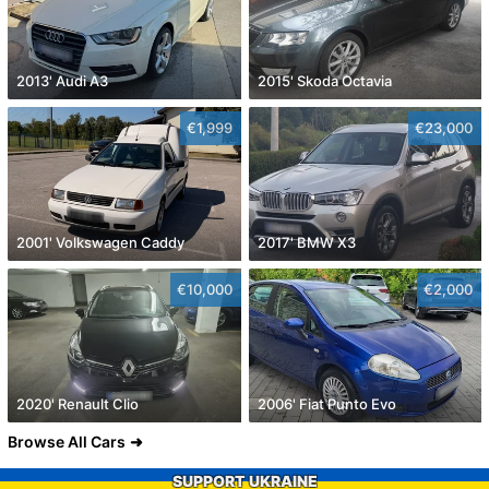
2013' Audi A3
2015' Skoda Octavia
€1,999
€23,000
2001' Volkswagen Caddy
2017' BMW X3
€10,000
€2,000
2020' Renault Clio
2006' Fiat Punto Evo
Browse All Cars
SUPPORT UKRAINE