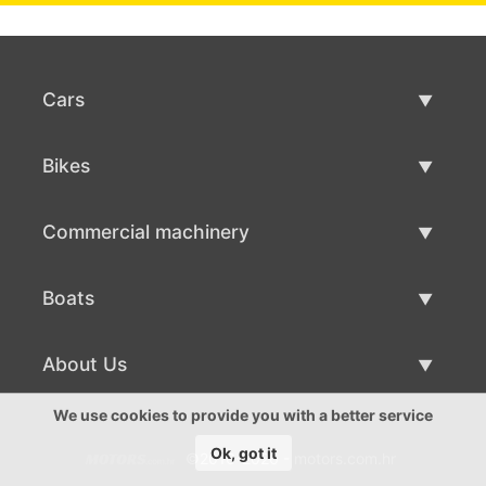
Cars
Used Cars
Bikes
Car Sale
Used Bikes
Commercial machinery
Bike Sale
Used Commercial Machinery
Boats
Commercial Machinery Sale
Used Boats
About Us
Boat Sale
About Us
We use cookies to provide you with a better service
Ok, got it
©2016-2026 - motors.com.hr
Contacts