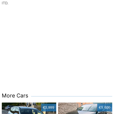
ITD.
More Cars
€3,999
€5,600