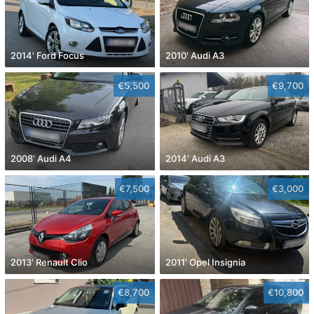
2014' Ford Focus
2010' Audi A3
€5,500
€9,700
2008' Audi A4
2014' Audi A3
€7,500
€3,000
2013' Renault Clio
2011' Opel Insignia
€8,700
€10,800