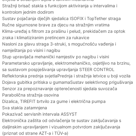
Stražnji brisač stakla s funkcijom aktiviranja u intervalima i
kontrolom jednim dodirom
Sustav pojačanja dječjih sjedalica ISOFIX i TopTether straga
Ručne sigurnosne brave za djecu na stražnjim vratima
Klima-uređaj s filtrom za prašinu i pelud, prekidačem za optok
zraka i klimatiziranim pretincem za rukavice
Nasloni za glavu straga 3-struki, s mogućnošću vađenja i
namještanja po visini i nagibu
Stup upravljača mehanički namjestiv po nagibu i visini
Parametarsko upravljanje, elektromehaničko, osjetljivo na brzinu,
sa sustavom pospješivanja upravljanja STEER CONTROL
Reflektorska prednja svjetlaPrednja i stražnja letvice u boji vozila
Dojava gubitka pritiska u gumamaSustav selektivnog prigušivanja
Senzor za prepoznavanje opterećenosti sjedala suvozača
Parabolična stražnja osovina
Dizalica, TIREFIT brtvilo za gume i električna pumpa
Sva stakla zatamnjena
Pokazivač servisnih intervala ASSYST
Elektronička zaštita od odvlačenja te sustav zaključavanja s
daljinskim upravljanjem i vizualnom potvrdom zaključavanja
(priznat od strane AZT-a i TÜV-a)