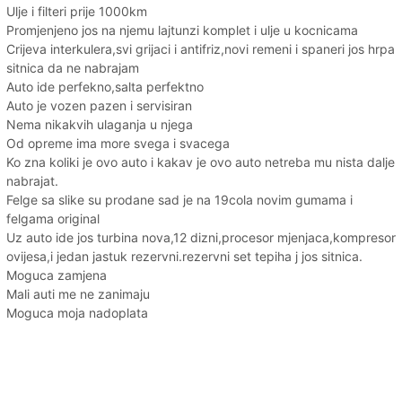
Ulje i filteri prije 1000km
Promjenjeno jos na njemu lajtunzi komplet i ulje u kocnicama
Crijeva interkulera,svi grijaci i antifriz,novi remeni i spaneri jos hrpa
sitnica da ne nabrajam
Auto ide perfekno,salta perfektno
Auto je vozen pazen i servisiran
Nema nikakvih ulaganja u njega
Od opreme ima more svega i svacega
Ko zna koliki je ovo auto i kakav je ovo auto netreba mu nista dalje
nabrajat.
Felge sa slike su prodane sad je na 19cola novim gumama i
felgama original
Uz auto ide jos turbina nova,12 dizni,procesor mjenjaca,kompresor
ovijesa,i jedan jastuk rezervni.rezervni set tepiha j jos sitnica.
Moguca zamjena
Mali auti me ne zanimaju
Moguca moja nadoplata