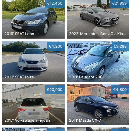
€12,450
€21,999
2019' SEAT Leon
2022' Mercedes-Benz Cla Klasa Cla 180
€4,200
€3,288
2013' SEAT Ibiza
2011' Peugeot 206
€20,000
€4,800
2017' Volkswagen Tiguan
2011' Mazda CX-7