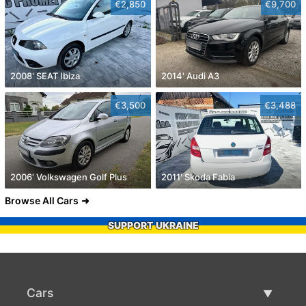
€2,850
€9,700
2008' SEAT Ibiza
2014' Audi A3
€3,500
€3,488
2006' Volkswagen Golf Plus
2011' Skoda Fabia
Browse All Cars
SUPPORT UKRAINE
Cars