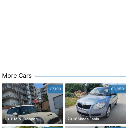
More Cars
€7,190
€3,950
2011' MINI Cooper
2010' Skoda Fabia