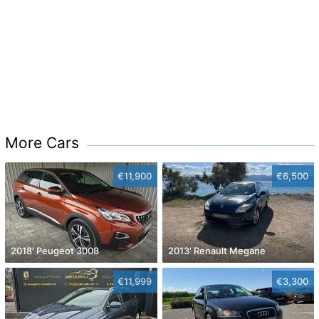
More Cars
€11,900
€6,500
2018' Peugeot 3008
2013' Renault Megane
€11,999
€3,300