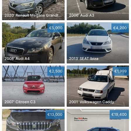
2020' Renault Megane Grandtour Dci 115
2006' Audi A3
€5,000
€4,200
2008' Audi A4
2013' SEAT Ibiza
€2,500
€1,999
2007' Citroen C3
2001' Volkswagen Caddy
€13,000
€19,400