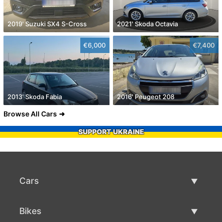
2019' Suzuki SX4 S-Cross
2021' Skoda Octavia
€6,000
€7,400
2013' Skoda Fabia
2016' Peugeot 208
Browse All Cars
SUPPORT UKRAINE
Cars
Used Cars
Bikes