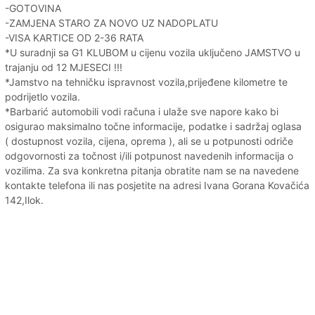
-GOTOVINA
-ZAMJENA STARO ZA NOVO UZ NADOPLATU
-VISA KARTICE OD 2-36 RATA
*U suradnji sa G1 KLUBOM u cijenu vozila uključeno JAMSTVO u
trajanju od 12 MJESECI !!!
*Jamstvo na tehničku ispravnost vozila,prijeđene kilometre te
podrijetlo vozila.
*Barbarić automobili vodi računa i ulaže sve napore kako bi
osigurao maksimalno točne informacije, podatke i sadržaj oglasa
( dostupnost vozila, cijena, oprema ), ali se u potpunosti odriče
odgovornosti za točnost i/ili potpunost navedenih informacija o
vozilima. Za sva konkretna pitanja obratite nam se na navedene
kontakte telefona ili nas posjetite na adresi Ivana Gorana Kovačića
142,Ilok.