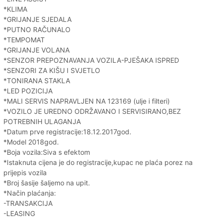
*KLIMA
*GRIJANJE SJEDALA
*PUTNO RAČUNALO
*TEMPOMAT
*GRIJANJE VOLANA
*SENZOR PREPOZNAVANJA VOZILA-PJEŠAKA ISPRED
*SENZORI ZA KIŠU I SVJETLO
*TONIRANA STAKLA
*LED POZICIJA
*MALI SERVIS NAPRAVLJEN NA 123169 (ulje i filteri)
*VOZILO JE UREDNO ODRŽAVANO I SERVISIRANO,BEZ
POTREBNIH ULAGANJA
*Datum prve registracije:18.12.2017god.
*Model 2018god.
*Boja vozila:Siva s efektom
*Istaknuta cijena je do registracije,kupac ne plaća porez na
prijepis vozila
*Broj šasije šaljemo na upit.
*Način plaćanja:
-TRANSAKCIJA
-LEASING