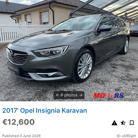
6 photos
2017' Opel Insignia Karavan
€12,600
Published 3 June 2026
ID: oDRCpH