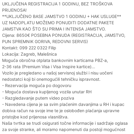
UKLJUČENA REGISTRACIJA 1 GODINU, BEZ TROŠKOVA
PRIJENOSA!
**UKLJUČENO BASE JAMSTVO 1 GODINU + HAK USLUGE**
UZ NADOPLATU MOŽEMO PONUDITI DODATNE PAKETE
JAMSTVA KAO ŠTO SU PRIMA I INTENSA JAMSTVO.
Cijena: 8650€ POSEBNA PONUDA (REGISTRACIJA, JAMSTVO,
PUN SPREMNIK GORIVA, REDOVNI SERVIS)
Kontakt: 099 222 0322 Filip
Lokacija: Zagreb, Malešnica
Moguća obročna otplata bankovnim karticama PBZ-a,
2-36 rata (Premium Visa i Visa Inspire kartice)...
Vozilo je pregledano u našoj servisnoj službi i nisu uočeni
nedostatci koji bi onemogućili tehničku ispravnost.
- Rezervacija moguća po dogovoru
- Moguća dostava kupljenog vozila unutar RH
- Razgledavanje putem video poziva
- Navedena cijena je sa svim plaćenim davanjima u RH i kupac
dobiva račun na svoje ime te je oslobođen plaćanja upravne
pristojbe kod prijenosa vlasništva.
Naša tvrtka se trudi osigurati točne informacije i sadržaje oglasa
za svoje stranke, ali moramo napomenuti da postoji mogućnost