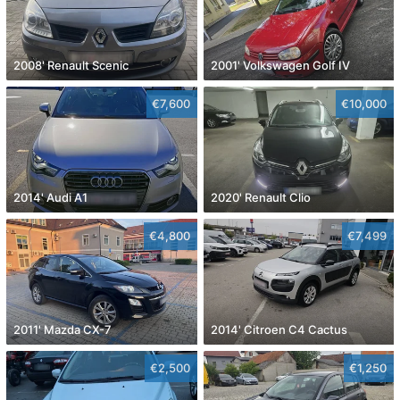
2008' Renault Scenic
2001' Volkswagen Golf IV
€7,600
€10,000
2014' Audi A1
2020' Renault Clio
€4,800
€7,499
2011' Mazda CX-7
2014' Citroen C4 Cactus
€2,500
€1,250