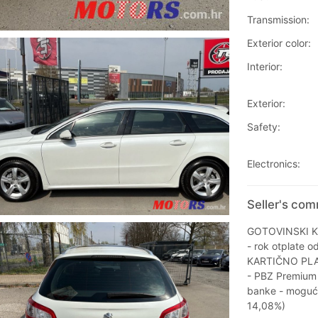
Transmission:
Exterior color:
Interior:
Exterior:
Safety:
Electronics:
Seller's co
GOTOVINSKI K
- rok otplate o
KARTIČNO PL
- PBZ Premium 
banke - mogućn
14,08%)