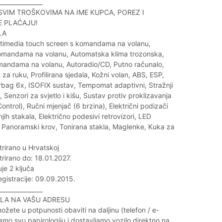
_______________
 SVIM TROŠKOVIMA NA IME KUPCA, POREZ I
E PLAĆAJU!
LA
ltimedia touch screen s komandama na volanu,
omandama na volanu, Automatska klima trozonska,
mandama na volanu, Autoradio/CD, Putno računalo,
 za ruku, Profilirana sjedala, Kožni volan, ABS, ESP,
irbag 6x, ISOFIX sustav, Tempomat adaptivni, Stražnji
, Senzori za svjetlo i kišu, Sustav protiv proklizavanja
ontrol), Ručni mjenjač (6 brzina), Električni podizači
njih stakala, Električno podesivi retrovizori, LED
, Panoramski krov, Tonirana stakla, Maglenke, Kuka za
strirano u Hrvatskoj
strirano do: 18.01.2027.
je 2 ključa
gistracije: 09.09.2015.
_______________
LA NA VAŠU ADRESU
ožete u potpunosti obaviti na daljinu (telefon / e-
vamo svu papirologiju i dostavljamo vozilo direktno na