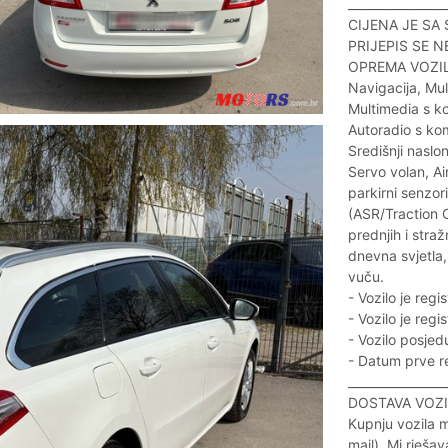
________________
CIJENA JE SA
PRIJEPIS SE N
OPREMA VOZI
Navigacija, Mu
Multimedia s k
Autoradio s ko
Središnji naslon
Servo volan, A
parkirni senzori
(ASR/Traction C
prednjih i straž
dnevna svjetla
vuču.
- Vozilo je regi
- Vozilo je regi
- Vozilo posjedu
- Datum prve re
________________
DOSTAVA VOZI
Kupnju vozila m
mail). Mi rješa