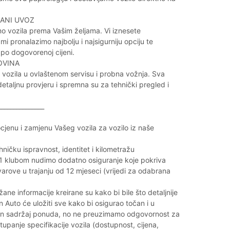
ANI UVOZ
o vozila prema Vašim željama. Vi iznesete
 mi pronalazimo najbolju i najsigurniju opciju te
po dogovorenoj cijeni.
OVINA
vozila u ovlaštenom servisu i probna vožnja. Sva
detaljnu provjeru i spremna su za tehnički pregled i
_______________
cjenu i zamjenu Vašeg vozila za vozilo iz naše
hničku ispravnost, identitet i kilometražu
 G1 klubom nudimo dodatno osiguranje koje pokriva
rove u trajanju od 12 mjeseci (vrijedi za odabrana
ane informacije kreirane su kako bi bile što detaljnije
n Auto će uložiti sve kako bi osigurao točan i u
alan sadržaj ponuda, no ne preuzimamo odgovornost za
upanje specifikacije vozila (dostupnost, cijena,