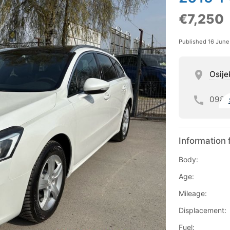
€7,250
Published 16 Jun
Osije
098
Information 
Body:
Age:
Mileage:
Displacement:
Fuel: