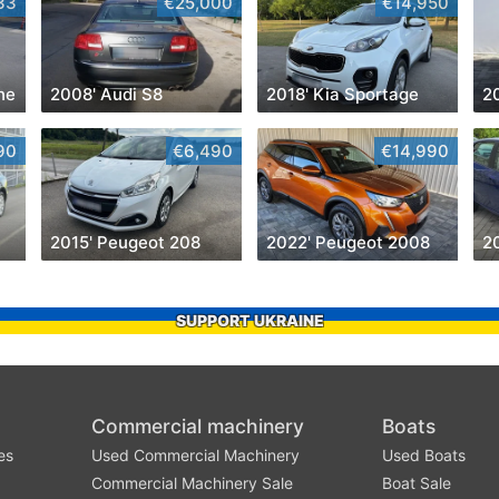
33
€25,000
€14,950
ne
2008' Audi S8
2018' Kia Sportage
20
90
€6,490
€14,990
2015' Peugeot 208
2022' Peugeot 2008
2
SUPPORT UKRAINE
Commercial machinery
Boats
es
Used Commercial Machinery
Used Boats
Commercial Machinery Sale
Boat Sale