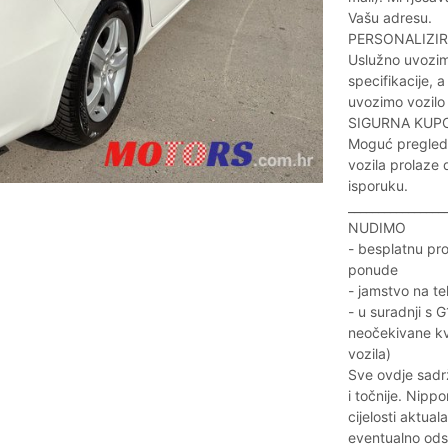
Vašu adresu.
PERSONALIZIR
Uslužno uvozim
specifikacije, a
uvozimo vozilo 
SIGURNA KUP
Moguć pregled 
vozila prolaze 
isporuku.
________________
NUDIMO
- besplatnu pro
ponude
- jamstvo na te
- u suradnji s
neočekivane kva
vozila)
Sve ovdje sadrž
i točnije. Nippo
cijelosti aktu
eventualno odst