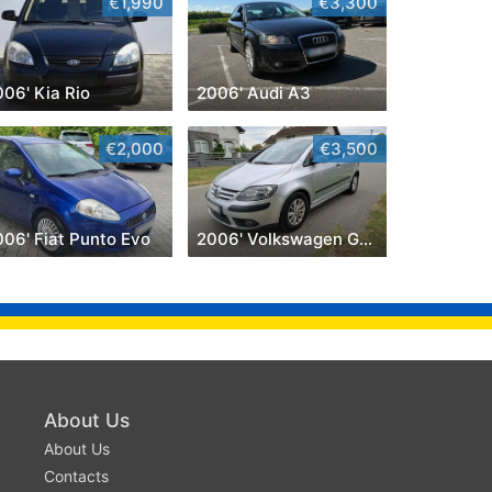
€1,990
€3,300
06' Kia Rio
2006' Audi A3
€2,000
€3,500
006' Fiat Punto Evo
2006' Volkswagen Golf Plus
About Us
About Us
Contacts