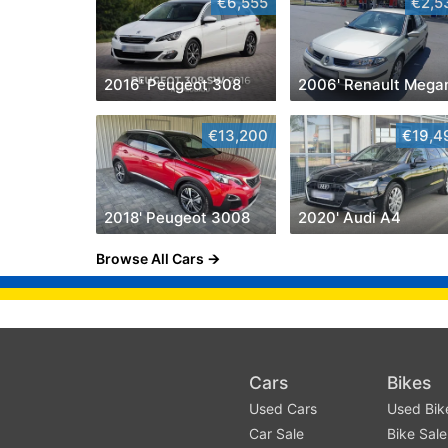
€6,555
€2,5
2016' Peugeot 308
2006' Renault Mega
€13,200
€19,4
2018' Peugeot 3008
2020' Audi A4
Browse All Cars
Cars
Bikes
Used Cars
Used Bik
Car Sale
Bike Sale