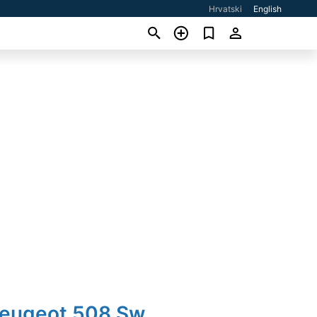
Hrvatski
English
Peugeot 508 Sw