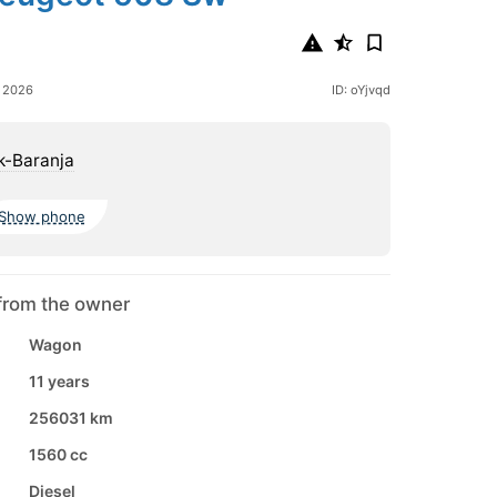
e 2026
ID: oYjvqd
k-Baranja
Show phone
from the owner
Wagon
11 years
256031 km
1560 cc
Diesel