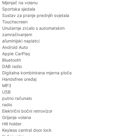
Mjenjač na volanu
Sportska sjedala
Sustav za pranje prednjih svjetala
Touchscreen
Unutarnje zrcalo s automatskim
zamračivanjem
aľuminijski naplatci
Android Auto
Apple CarPlay
Bluetooth
DAB radio
Digitalna kombinirana mjerna ploča
Handsfree uređaj
MP3
USB
putno računalo
radio
Električni bočni retrovizor
Grijanje volana
Hill holder
Keyless central door lock