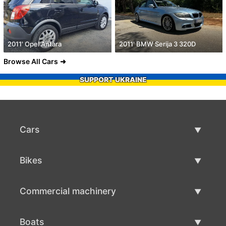
2011' Opel Antara
2011' BMW Serija 3 320D
Browse All Cars
SUPPORT UKRAINE
Cars
Used Cars
Bikes
Car Sale
Used Bikes
Commercial machinery
Bike Sale
Used Commercial Machinery
Boats