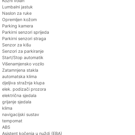
Kožni volan
Lumbalni jastuk
Naslon za ruke
Opremljen kožom
Parking kamera
Parkirni senzori sprijeda
Parkirni senzori straga
Senzor za kišu
Senzori za parkiranje
Start/Stop automatik
Višenamjensko vozilo
Zatamnjena stakla
automatska klima
djeljiva stražnja klupa
elek. podizači prozora
električna sjedala
grijanje sjedala
klima
navigacijski sustav
tempomat
ABS
Asistent kočenja u nuždi (EBA)