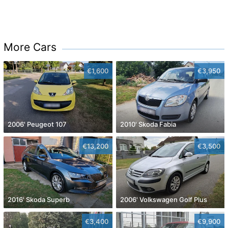
More Cars
€1,600
€3,950
2006' Peugeot 107
2010' Skoda Fabia
€13,200
€3,500
2016' Skoda Superb
2006' Volkswagen Golf Plus
€3,400
€9,900