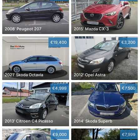
2008' Peugeot 207
2015' Mazda CX-3
€19,400
€3,200
2021' Skoda Octavia
2012' Opel Astra
€4,999
€7,500
2013' Citroen C4 Picasso
2014' Skoda Superb
€9,000
€7,999