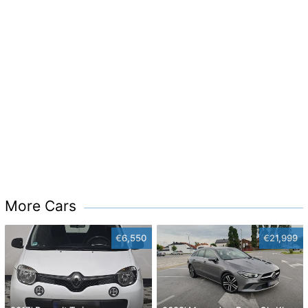
More Cars
€6,550
€21,999