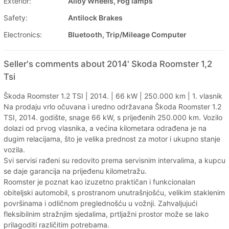
Exterior:
Alloy Wheels, Fog lamps
Safety:
Antilock Brakes
Electronics:
Bluetooth, Trip/Mileage Computer
Seller's comments about 2014' Skoda Roomster 1,2
Tsi
Škoda Roomster 1.2 TSI | 2014. | 66 kW | 250.000 km | 1. vlasnik
Na prodaju vrlo očuvana i uredno održavana Škoda Roomster 1.2
TSI, 2014. godište, snage 66 kW, s prijeđenih 250.000 km. Vozilo
dolazi od prvog vlasnika, a većina kilometara odrađena je na
dugim relacijama, što je velika prednost za motor i ukupno stanje
vozila.
Svi servisi rađeni su redovito prema servisnim intervalima, a kupcu
se daje garancija na prijeđenu kilometražu.
Roomster je poznat kao izuzetno praktičan i funkcionalan
obiteljski automobil, s prostranom unutrašnjošću, velikim staklenim
površinama i odličnom preglednošću u vožnji. Zahvaljujući
fleksibilnim stražnjim sjedalima, prtljažni prostor može se lako
prilagoditi različitim potrebama.