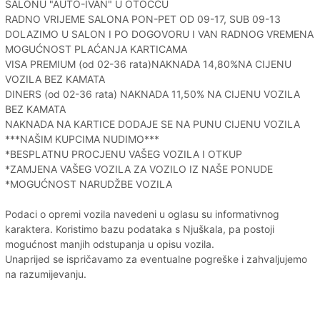
SALONU "AUTO-IVAN" U OTOČCU
RADNO VRIJEME SALONA PON-PET OD 09-17, SUB 09-13
DOLAZIMO U SALON I PO DOGOVORU I VAN RADNOG VREMENA
MOGUĆNOST PLAĆANJA KARTICAMA
VISA PREMIUM (od 02-36 rata)NAKNADA 14,80%NA CIJENU
VOZILA BEZ KAMATA
DINERS (od 02-36 rata) NAKNADA 11,50% NA CIJENU VOZILA
BEZ KAMATA
NAKNADA NA KARTICE DODAJE SE NA PUNU CIJENU VOZILA
***NAŠIM KUPCIMA NUDIMO***
*BESPLATNU PROCJENU VAŠEG VOZILA I OTKUP
*ZAMJENA VAŠEG VOZILA ZA VOZILO IZ NAŠE PONUDE
*MOGUĆNOST NARUDŽBE VOZILA
Podaci o opremi vozila navedeni u oglasu su informativnog
karaktera. Koristimo bazu podataka s Njuškala, pa postoji
mogućnost manjih odstupanja u opisu vozila.
Unaprijed se ispričavamo za eventualne pogreške i zahvaljujemo
na razumijevanju.