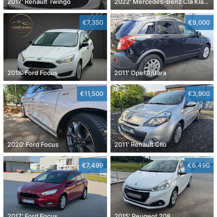
2017' Renault Twingo
2022' Mercedes-Benz Cla Klasa Cla 180
€7,350
€9,000
2018' Ford Focus
2011' Opel Antara
€11,500
€3,900
2020' Ford Focus
2011' Renault Clio
€7,499
€6,490
2017' Ford Focus
2015' Peugeot 208