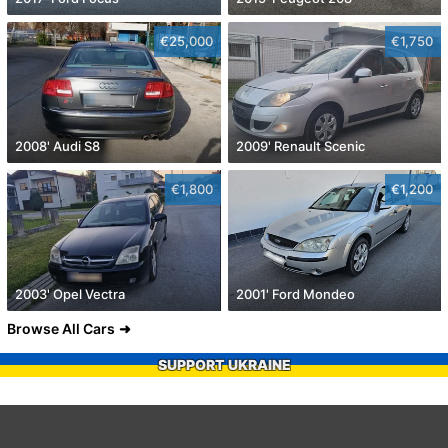
€25,000
€1,750
2008' Audi S8
2009' Renault Scenic
€1,800
€1,200
2003' Opel Vectra
2001' Ford Mondeo
Browse All Cars
SUPPORT UKRAINE