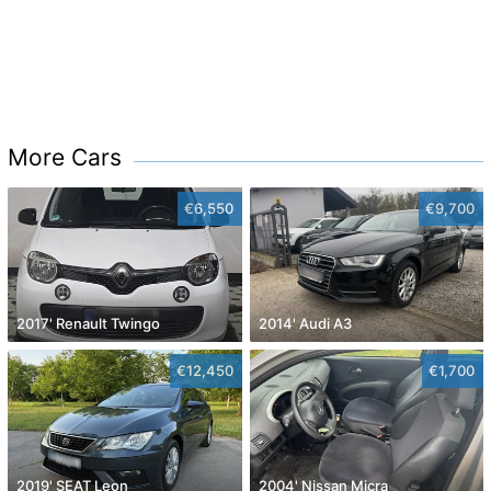
More Cars
€6,550
€9,700
2017' Renault Twingo
2014' Audi A3
€12,450
€1,700
2019' SEAT Leon
2004' Nissan Micra