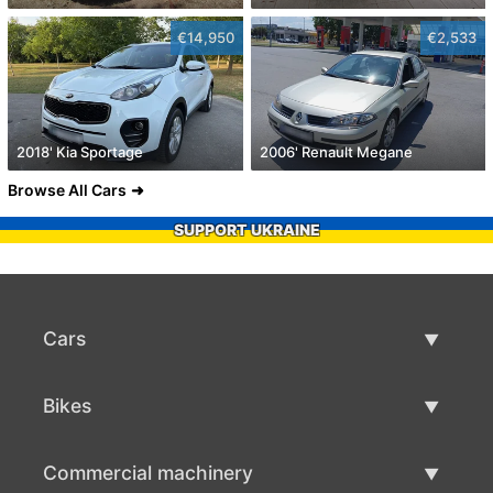
€14,950
€2,533
2018' Kia Sportage
2006' Renault Megane
Browse All Cars
SUPPORT UKRAINE
Cars
Used Cars
Bikes
Car Sale
Used Bikes
Commercial machinery