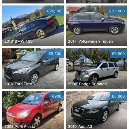
€20,106
€23,400
2018' BMW 420
2017' Volkswagen Tiguan
€5,700
€9,900
2016' Ford Fiesta
2008' Dodge Durango
€900
€5,600
2008' Ford Fiesta
2010' Audi A3