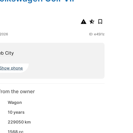
 2026
ID: e4Sl1z
b City
Show phone
from the owner
Wagon
10 years
229050 km
1568 cc