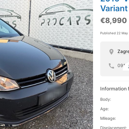
Variant
€8,990
Published 22 May
Zagre
091
Information 
Body:
Age:
Mileage:
Displacement: