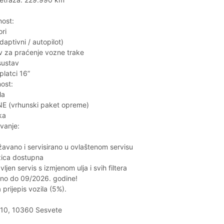
nost:
ri
ptivni / autopilot)
av za praćenje vozne trake
sustav
platci 16”
nost:
la
 (vrhunski paket opreme)
ka
avanje:
avano i servisirano u ovlaštenom servisu
žica dostupna
jen servis s izmjenom ulja i svih filtera
rano do 09/2026. godine!
prijepis vozila (5%).
a 10, 10360 Sesvete