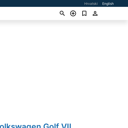
Hrvatski
English
olkswagen Golf VII