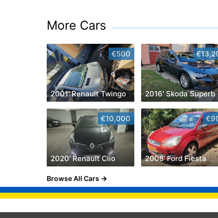
More Cars
€500
€13,2
2001' Renault Twingo
2016' Skoda Superb
€10,000
€9
2020' Renault Clio
2008' Ford Fiesta
Browse All Cars