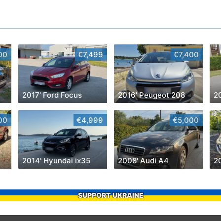
00
€7,499
€7,400
2017' Ford Focus
2016' Peugeot 208
00
€4,999
€5,000
2014' Hyundai ix35
2008' Audi A4
20
SUPPORT UKRAINE