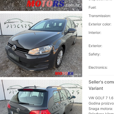
Fuel:
Transmission:
Exterior color:
Interior:
Exterior:
Safety:
Electronics:
Seller's co
Variant
VW GOLF 7 1.6 
Godina proizvo
Snaga motora:
Prijeđena kilo