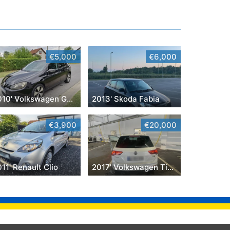
€5,000
€6,000
2010' Volkswagen Golf VI
2013' Skoda Fabia
€3,900
€20,000
11' Renault Clio
2017' Volkswagen Tiguan