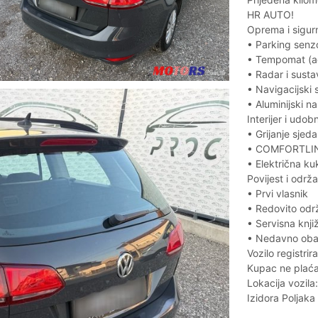
HR AUTO!
Oprema i sigur
• Parking senzo
• Tempomat (ada
• Radar i sust
• Navigacijski 
• Aluminijski na
Interijer i udob
• Grijanje sjeda
• COMFORTLINE
• Električna ku
Povijest i održ
• Prvi vlasnik
• Redovito održ
• Servisna knji
• Nedavno obavl
Vozilo registri
Kupac ne plaća 
Lokacija vozila:
Izidora Poljak