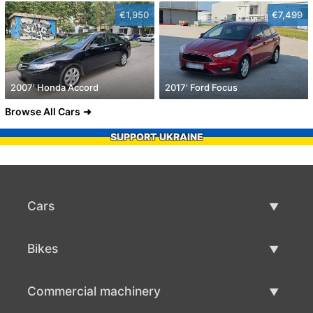
€1,950
€7,499
2007' Honda Accord
2017' Ford Focus
Browse All Cars
SUPPORT UKRAINE
Cars
Used Cars
Bikes
Car Sale
Used Bikes
Commercial machinery
Bike Sale