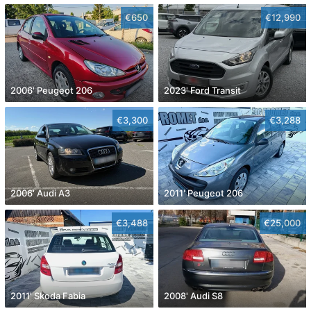
€650
€12,990
2006' Peugeot 206
2023' Ford Transit
€3,300
€3,288
2006' Audi A3
2011' Peugeot 206
€3,488
€25,000
2011' Skoda Fabia
2008' Audi S8