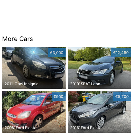
More Cars
€3,000
€12,450
2011' Opel Insignia
2019' SEAT Leon
€900
€5,700
2008' Ford Fiesta
2016' Ford Fiesta