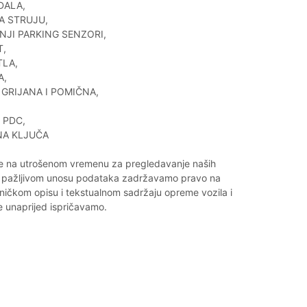
DALA,
A STRUJU,
DNJI PARKING SENZORI,
T,
TLA,
A,
 GRIJANA I POMIČNA,
, PDC,
NA KLJUČA
e na utrošenom vremenu za pregledavanje naših
 pažljivom unosu podataka zadržavamo pravo na
ničkom opisu i tekstualnom sadržaju opreme vozila i
 unaprijed ispričavamo.