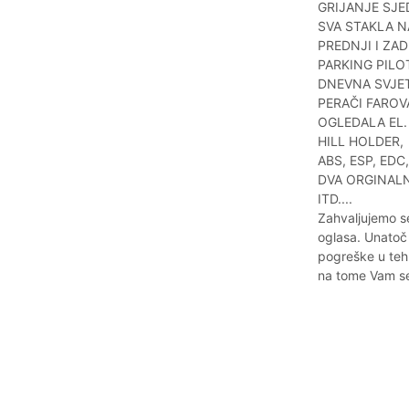
GRIJANJE SJE
SVA STAKLA N
PREDNJI I ZA
PARKING PILO
DNEVNA SVJE
PERAČI FAROV
OGLEDALA EL.
HILL HOLDER,
ABS, ESP, EDC
DVA ORGINAL
ITD....
Zahvaljujemo s
oglasa. Unatoč
pogreške u teh
na tome Vam se