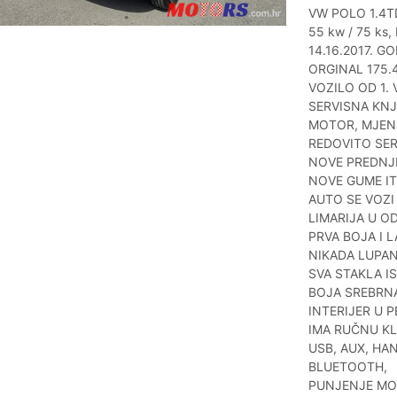
VW POLO 1.4T
55 kw / 75 ks,
14.16.2017. G
ORGINAL 175.
VOZILO OD 1. 
SERVISNA KNJ
MOTOR, MJENJ
REDOVITO SER
NOVE PREDNJ
NOVE GUME IT
AUTO SE VOZI
LIMARIJA U O
PRVA BOJA I L
NIKADA LUPAN-
SVA STAKLA IS
BOJA SREBRNA
INTERIJER U 
IMA RUČNU KL
USB, AUX, HAN
BLUETOOTH,
PUNJENJE MO