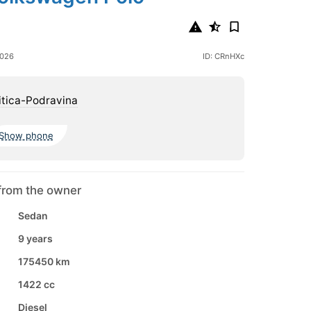
2026
ID: CRnHXc
itica-Podravina
Show phone
from the owner
Sedan
9 years
175450 km
1422 cc
Diesel