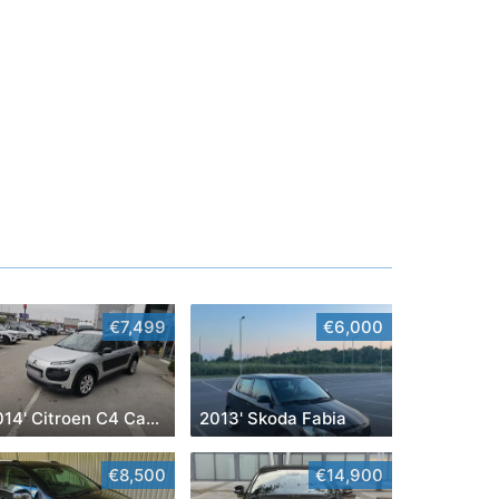
€7,499
€6,000
2014' Citroen C4 Cactus
2013' Skoda Fabia
€8,500
€14,900