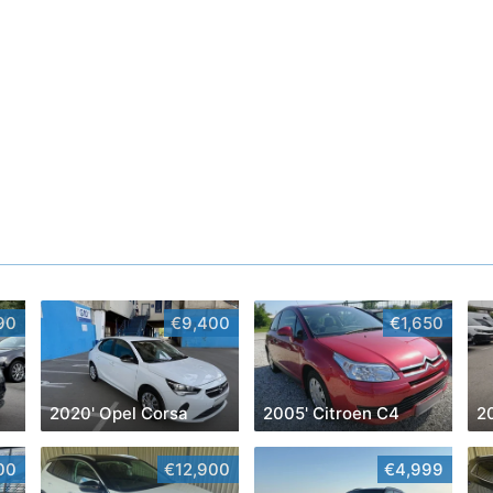
90
€9,400
€1,650
2020' Opel Corsa
2005' Citroen C4
00
€12,900
€4,999