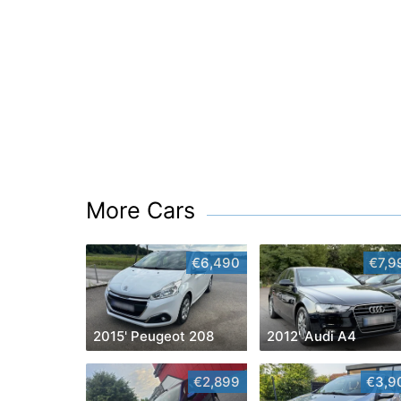
More Cars
€6,490
€7,9
2015' Peugeot 208
2012' Audi A4
€2,899
€3,9