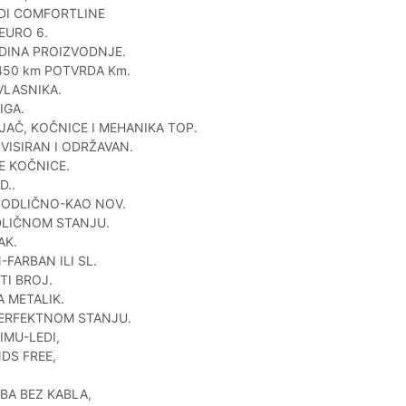
DI COMFORTLINE
 EURO 6.
ODINA PROIZVODNJE.
450 km POTVRDA Km.
VLASNIKA.
IGA.
AČ, KOČNICE I MEHANIKA TOP.
VISIRAN I ODRŽAVAN.
E KOČNICE.
D..
 ODLIČNO-KAO NOV.
DLIČNOM STANJU.
AK.
FARBAN ILI SL.
TI BROJ.
 METALIK.
PERFEKTNOM STANJU.
IMU-LEDI,
DS FREE,
BA BEZ KABLA,