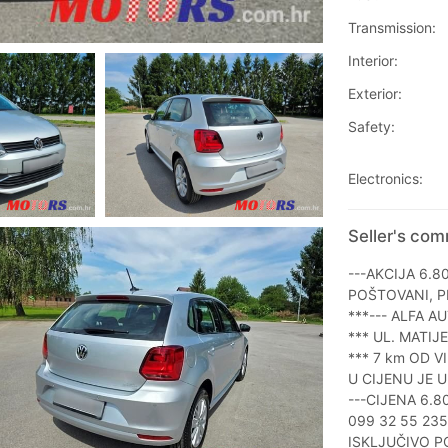
Transmission:
Interior:
Exterior:
Safety:
Electronics:
Seller's co
---AKCIJA 6.8
POŠTOVANI, P
***--- ALFA A
*** UL. MATIJ
*** 7 km OD V
U CIJENU JE 
---CIJENA 6.8
099 32 55 235
ISKLJUČIVO P