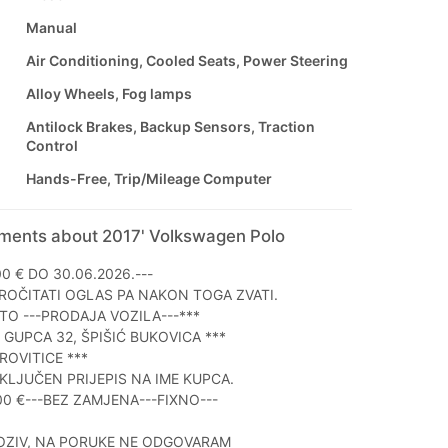
Manual
Air Conditioning, Cooled Seats, Power Steering
Alloy Wheels, Fog lamps
Antilock Brakes, Backup Sensors, Traction
Control
Hands-Free, Trip/Mileage Computer
mments about 2017' Volkswagen Polo
00 € DO 30.06.2026.---
ROČITATI OGLAS PA NAKON TOGA ZVATI.
UTO ---PRODAJA VOZILA---***
E GUPCA 32, ŠPIŠIĆ BUKOVICA ***
IROVITICE ***
UKLJUČEN PRIJEPIS NA IME KUPCA.
00 €---BEZ ZAMJENA---FIXNO---
OZIV, NA PORUKE NE ODGOVARAM