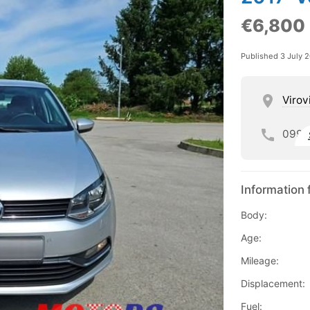
€6,800
Published 3 July 
Virov
099
Information 
Body:
Age:
Mileage:
Displacement:
Fuel: