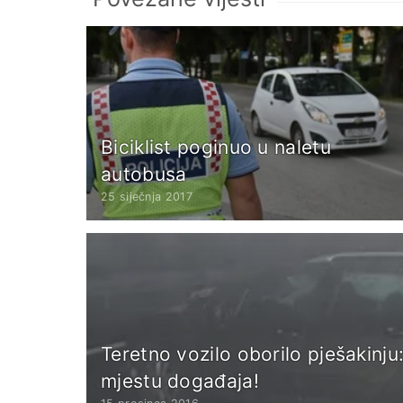
Biciklist poginuo u naletu
autobusa
25 siječnja 2017
Teretno vozilo oborilo pješakinju
mjestu događaja!