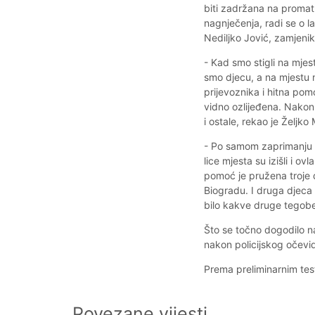
biti zadržana na promatr
nagnječenja, radi se o la
Nediljko Jović, zamjeni
- Kad smo stigli na mjest
smo djecu, a na mjestu ne
prijevoznika i hitna pom
vidno ozlijeđena. Nakon š
i ostale, rekao je Željk
- Po samom zaprimanju do
lice mjesta su izišli i ov
pomoć je pružena troje 
Biogradu. I druga djeca 
bilo kakve druge tegobe
Što se točno dogodilo n
nakon policijskog očevi
Prema preliminarnim test
Povezane vijesti