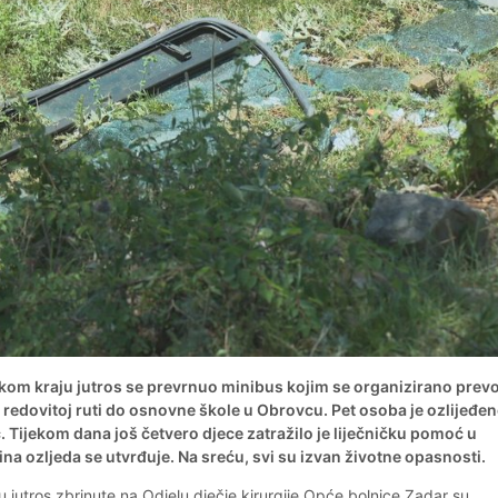
kom kraju jutros se prevrnuo minibus kojim se organizirano prev
 redovitoj ruti do osnovne škole u Obrovcu. Pet osoba je ozlijeđen
ač. Tijekom dana još četvero djece zatražilo je liječničku pomoć u
žina ozljeda se utvrđuje. Na sreću, svi su izvan životne opasnosti.
su jutros zbrinute na Odjelu dječje kirurgije Opće bolnice Zadar su