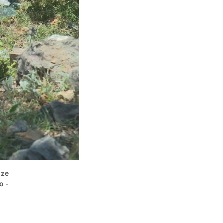
oze
o -