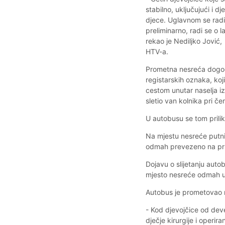
stabilno, uključujući i d
djece. Uglavnom se radi 
preliminarno, radi se o 
rekao je Nediljko Jović
HTV-a.
Prometna nesreća dogod
registarskih oznaka, ko
cestom unutar naselja i
sletio van kolnika pri č
U autobusu se tom prilik
Na mjestu nesreće putni
odmah prevezeno na pruž
Dojavu o slijetanju auto
mjesto nesreće odmah u
Autobus je prometovao 
- Kod djevojčice od deve
dječje kirurgije i operi