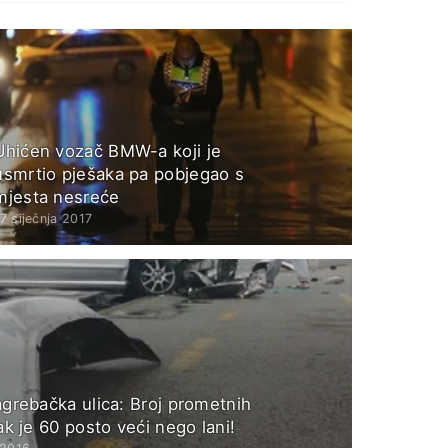
Uhićen vozač BMW-a koji je
usmrtio pješaka pa pobjegao s
mjesta nesreće
7 siječnja 2017
grebačka ulica: Broj prometnih
k je 60 posto veći nego lani!