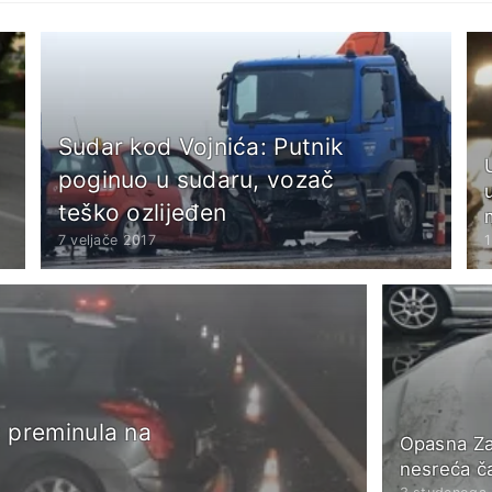
Sudar kod Vojnića: Putnik
poginuo u sudaru, vozač
teško ozlijeđen
7 veljače 2017
1
: preminula na
Opasna Za
nesreća ča