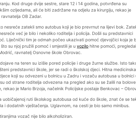
anju. Kod druge dvije sestre, stare 12 i 14 godina, potvrđena su
kšim ozljedama, ali će biti zadržane na odjelu za kirurgiju, rekao je
k ravnatelja OB Zadar.
o nesreće zatekli smo autobus koji je bio prevrnut na lijevi bok. Zatek
sreće već je bilo i nekoliko roditelja i policija. Došli su predstavnici
oć. Liječnički tim je odmah počeo ukazivati pomoć djevojčici koja je b
to su njoj pružili pomoć i smjestili je u
vozilo
hitne pomoći, pregledal
o Modrić, ravnatelj Osnovne škole Obrovac.
jave na teren su izišle pored policije i druge žurne službe. Isto tak
lašteni predstavnici škole, jer se radi o školskoj djeci. Hitna medicinsk
djece koji su odvezeni u bolnicu u Zadru i vozaču autobusa u bolnici 
su od strane roditelja odvezena na pregled ako su se žalili na bolove i
, rekao je Mario Brzoja, načelnik Policijske postaje Benkovac – Obro
a uobičajenoj ruti školskog autobusa od kuće do škole, znat će se te
da i dodatnih vještačenja. Uglavnom, na cesti je bio samo minibus.
iranjima vozač nije bilo alkoholiziran.