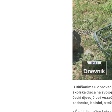
U Bilišanima u obrovač
školska djeca na svojoj
četiri djevojčice i voz
zadarskoj bolnici, a te
- Četiri djevojčice koje 