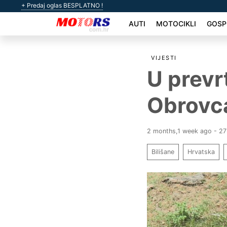
+ Predaj oglas BESPLATNO !
AUTI
MOTOCIKLI
GOSP
VIJESTI
U prevr
Obrovca
2 months,1 week ago - 27
Bilišane
Hrvatska