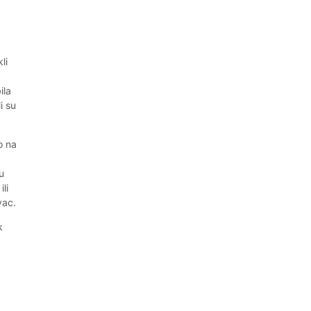
li
ila
i su
o na
a
u
li
vac.
k