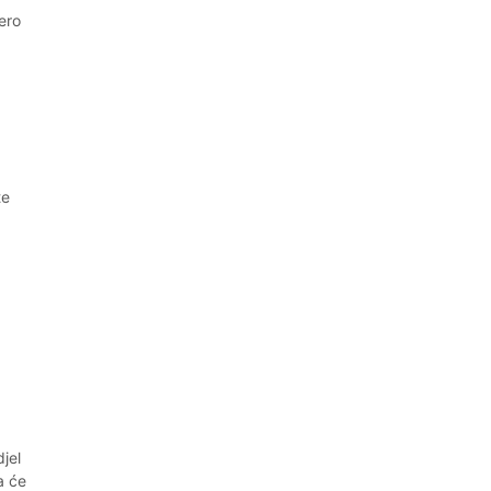
vero
te
jel
a će