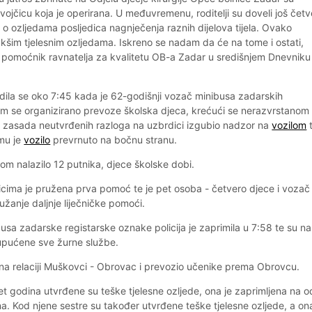
jevojčicu koja je operirana. U međuvremenu, roditelji su doveli još čet
o ozljedama posljedica nagnječenja raznih dijelova tijela. Ovako
lakšim tjelesnim ozljedama. Iskreno se nadam da će na tome i ostati,
, pomoćnik ravnatelja za kvalitetu OB-a Zadar u središnjem Dnevniku
ila se oko 7:45 kada je 62-godišnji vozač minibusa zadarskih
jim se organizirano prevoze školska djeca, krećući se nerazvrstanom
z zasada neutvrđenih razloga na uzbrdici izgubio nadzor na
vozilom
emu je
vozilo
prevrnuto na bočnu stranu.
om nalazilo 12 putnika, djece školske dobi.
cima je pružena prva pomoć te je pet osoba - četvero djece i vozač
anje daljnje liječničke pomoći.
busa zadarske registarske oznake policija je zaprimila u 7:58 te su na
pućene sve žurne službe.
na relaciji Muškovci - Obrovac i prevozio učenike prema Obrovcu.
t godina utvrđene su teške tjelesne ozljede, ona je zaprimljena na od
rana. Kod njene sestre su također utvrđene teške tjelesne ozljede, a on