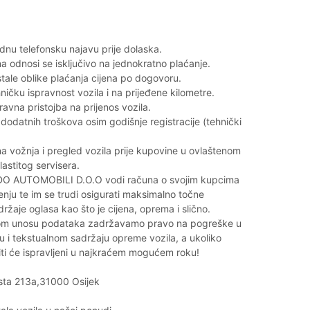
nu telefonsku najavu prije dolaska.
 odnosi se isključivo na jednokratno plaćanje.
tale oblike plaćanja cijena po dogovoru.
ičku ispravnost vozila i na prijeđene kilometre.
avna pristojba na prijenos vozila.
odatnih troškova osim godišnje registracije (tehnički
 vožnja i pregled vozila prije kupovine u ovlaštenom
vlastitog servisera.
O AUTOMOBILI D.O.O vodi računa o svojim kupcima
jenju te im se trudi osigurati maksimalno točne
držaje oglasa kao što je cijena, oprema i slično.
vom unosu podataka zadržavamo pravo na pogreške u
 i tekstualnom sadržaju opreme vozila, a ukoliko
iti će ispravljeni u najkraćem mogućem roku!
sta 213a,31000 Osijek