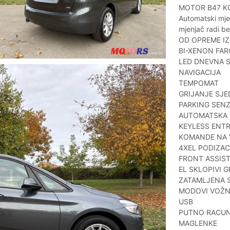
MOTOR B47 K
Automatski mje
mjenjač radi be
OD OPREME I
BI-XENON FAR
LED DNEVNA 
NAVIGACIJA
TEMPOMAT
GRIJANJE SJE
PARKING SENZ
AUTOMATSKA 
KEYLESS ENT
KOMANDE NA
4XEL PODIZAC
FRONT ASSIS
EL SKLOPIVI G
ZATAMLJENA 
MODOVI VOŽN
USB
PUTNO RACU
MAGLENKE