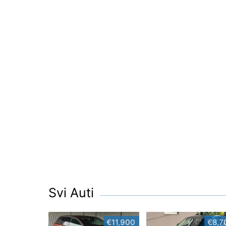
Svi Auti
€11,900
€8,7