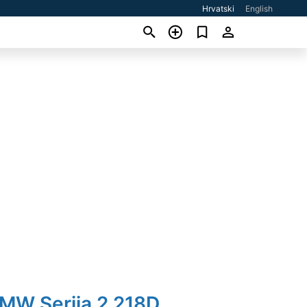
Hrvatski
English
BMW Serija 2 218D