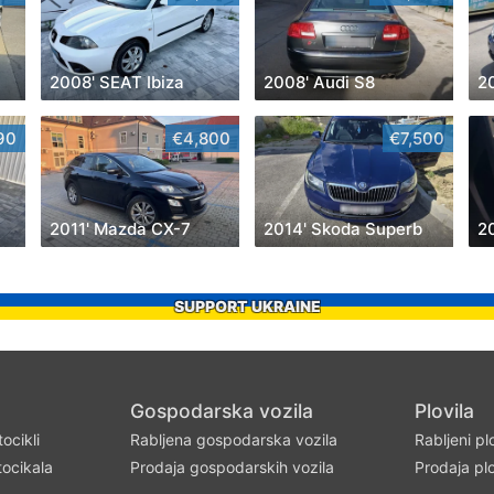
2008' SEAT Ibiza
2008' Audi S8
2
90
€4,800
€7,500
2011' Mazda CX-7
2014' Skoda Superb
2
SUPPORT UKRAINE
Gospodarska vozila
Plovila
ocikli
Rabljena gospodarska vozila
Rabljeni pl
ocikala
Prodaja gospodarskih vozila
Prodaja plo