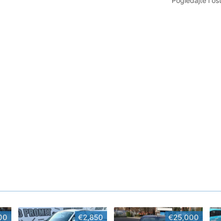
Pogledajte i os
00
€2,850
€25,000