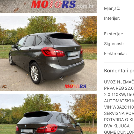
Mjenjač:
Interijer:
Eksterijer:
Sigurnost:
Elektronika:
Komentari pr
UVOZ NJEMA
PRVA REG 22.0
2.0 110KW/15
AUTOMATSKI 
VIN:WBA2C11
SERVISNA POV
POTVRDA O K
DVA KLJUČA
GUME DUNLOP