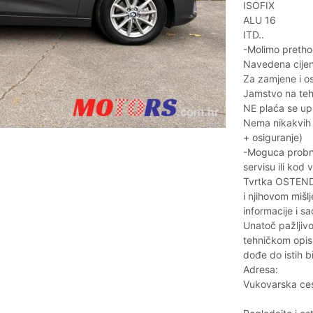
ISOFIX
ALU 16
ITD..
-Molimo prethod
Navedena cijena
Za zamjene i os
Jamstvo na tehn
NE plaća se upr
Nema nikakvih d
+ osiguranje)
-Moguca probna
servisu ili kod 
Tvrtka OSTEND
i njihovom mišl
informacije i sa
Unatoč pažlji
tehničkom opisu
dođe do istih b
Adresa:
Vukovarska ce