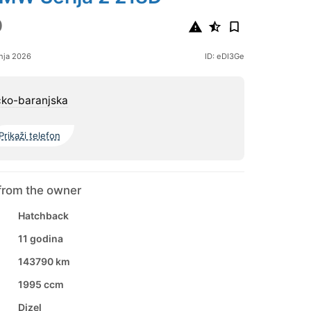
0
nja 2026
ID: eDI3Ge
čko-baranjska
Prikaži telefon
from the owner
Hatchback
11 godina
143790 km
1995 ccm
Dizel