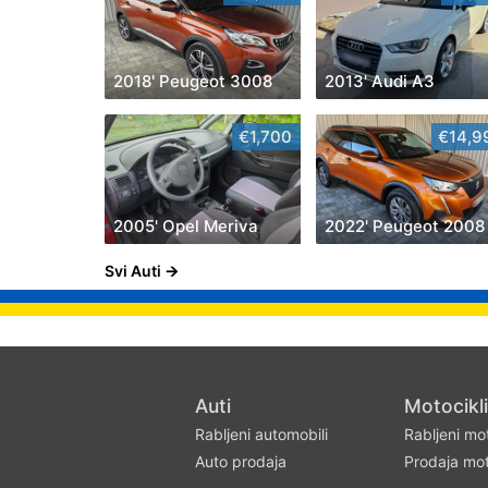
2018' Peugeot 3008
2013' Audi A3
€1,700
€14,9
2005' Opel Meriva
2022' Peugeot 2008
Svi Auti
Auti
Motocikli
Rabljeni automobili
Rabljeni mot
Auto prodaja
Prodaja mot