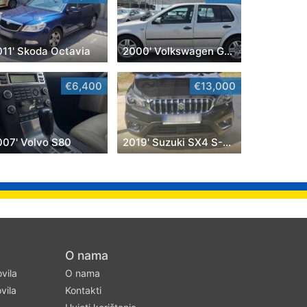
011' Skoda Octavia
2000' Volkswagen Golf IV
€6,400
€13,000
007' Volvo S80
2019' Suzuki SX4 S-Cross
O nama
ovila
O nama
vila
Kontakti