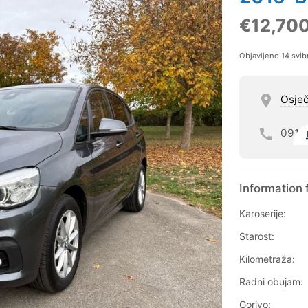
€12,70
Objavljeno 14 svib
Osje
091
Information 
Karoserije:
Starost:
Kilometraža:
Radni obujam:
Gorivo: