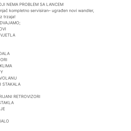
OJI NEMA PROBLEM SA LANCEM
njač kompletno servisiran– ugrađen novi wandler,
z trzaja!
ZDVAJAMO;
OVI
SVJETLA
DALA
ORI
KLIMA
RY
 VOLANU
I STAKALA
T
RIJANI RETROVIZORI
STAKLA
JE
NALO