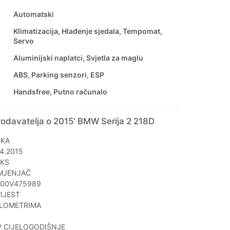
Automatski
Klimatizacija, Hlađenje sjedala, Tempomat,
Servo
Aluminijski naplatci, Svjetla za maglu
ABS, Parking senzori, ESP
Handsfree, Putno računalo
odavatelja o 2015' BMW Serija 2 218D
ČKA
4.2015
0KS
MJENJAČ
000V475989
IJEST
ILOMETRIMA
 CIJELOGODIŠNJE