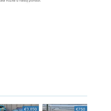
tala vozila u našoj ponudi.
€3,850
€750