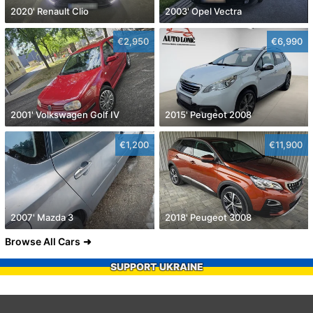
2020' Renault Clio
2003' Opel Vectra
€2,950
€6,990
2001' Volkswagen Golf IV
2015' Peugeot 2008
€1,200
€11,900
2007' Mazda 3
2018' Peugeot 3008
Browse All Cars
SUPPORT UKRAINE