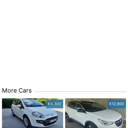
More Cars
€4,300
€12,900