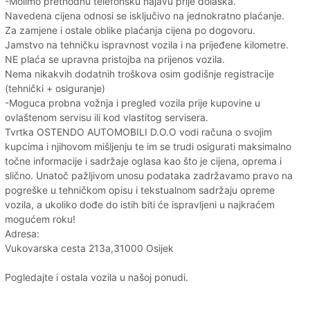
-Molimo prethodnu telefonsku najavu prije dolaska.
Navedena cijena odnosi se isključivo na jednokratno plaćanje.
Za zamjene i ostale oblike plaćanja cijena po dogovoru.
Jamstvo na tehničku ispravnost vozila i na prijeđene kilometre.
NE plaća se upravna pristojba na prijenos vozila.
Nema nikakvih dodatnih troškova osim godišnje registracije
(tehnički + osiguranje)
-Moguca probna vožnja i pregled vozila prije kupovine u
ovlaštenom servisu ili kod vlastitog servisera.
Tvrtka OSTENDO AUTOMOBILI D.O.O vodi računa o svojim
kupcima i njihovom mišljenju te im se trudi osigurati maksimalno
točne informacije i sadržaje oglasa kao što je cijena, oprema i
slično. Unatoč pažljivom unosu podataka zadržavamo pravo na
pogreške u tehničkom opisu i tekstualnom sadržaju opreme
vozila, a ukoliko dođe do istih biti će ispravljeni u najkraćem
mogućem roku!
Adresa:
Vukovarska cesta 213a,31000 Osijek
Pogledajte i ostala vozila u našoj ponudi.