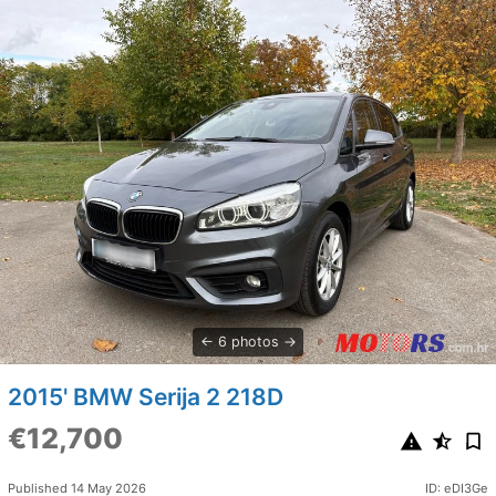
6 photos
2015' BMW Serija 2 218D
€12,700
Published 14 May 2026
ID: eDI3Ge