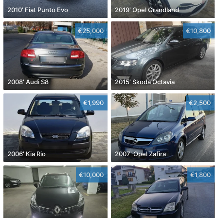
2010' Fiat Punto Evo
2019' Opel Grandland
€25,000
€10,800
2008' Audi S8
2015' Skoda Octavia
€1,990
€2,500
2006' Kia Rio
2007' Opel Zafira
€10,000
€1,800